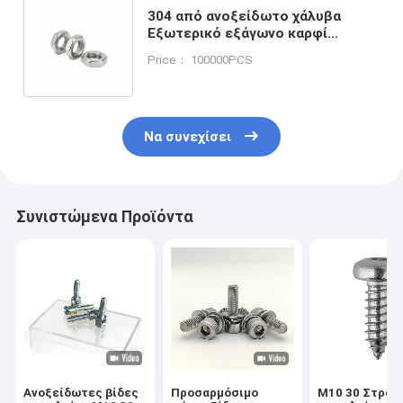
304 από ανοξείδωτο χάλυβα
Εξωτερικό εξάγωνο καρφί
Μεταλλικό καρφί κλειδαριού M14
Price： 100000PCS
M16 Υψηλή σκληρότητα
Να συνεχίσει
Συνιστώμενα Προϊόντα
Ανοξείδωτες βίδες
Προσαρμόσιμο
M10 30 Στροφ