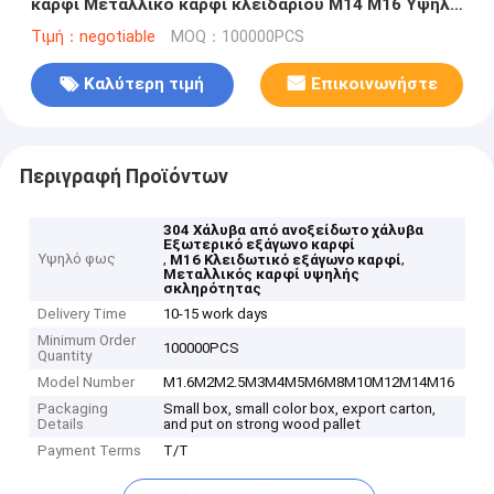
καρφί Μεταλλικό καρφί κλειδαριού M14 M16 Υψηλή
σκληρότητα
Τιμή：negotiable
MOQ：100000PCS
Καλύτερη τιμή
Επικοινωνήστε
Περιγραφή Προϊόντων
304 Χάλυβα από ανοξείδωτο χάλυβα
Εξωτερικό εξάγωνο καρφί
Υψηλό φως
,
,
M16 Κλειδωτικό εξάγωνο καρφί
Μεταλλικός καρφί υψηλής
σκληρότητας
Delivery Time
10-15 work days
Minimum Order
100000PCS
Quantity
Model Number
M1.6M2M2.5M3M4M5M6M8M10M12M14M16
Packaging
Small box, small color box, export carton,
Details
and put on strong wood pallet
Payment Terms
T/T