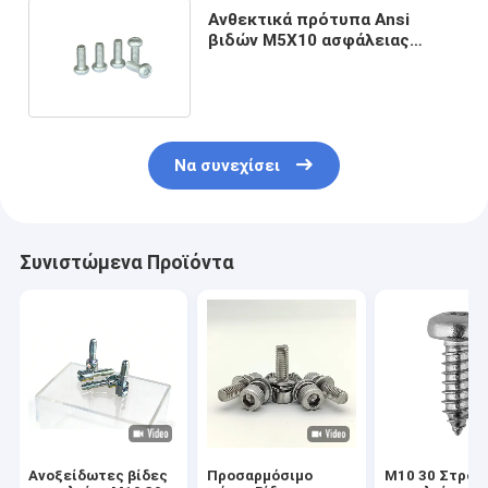
Ανθεκτικά πρότυπα Ansi
βιδών M5X10 ασφάλειας
ανοξείδωτου
πλαστογραφήσεων
Να συνεχίσει
Συνιστώμενα Προϊόντα
Ανοξείδωτες βίδες
Προσαρμόσιμο
M10 30 Στροφ