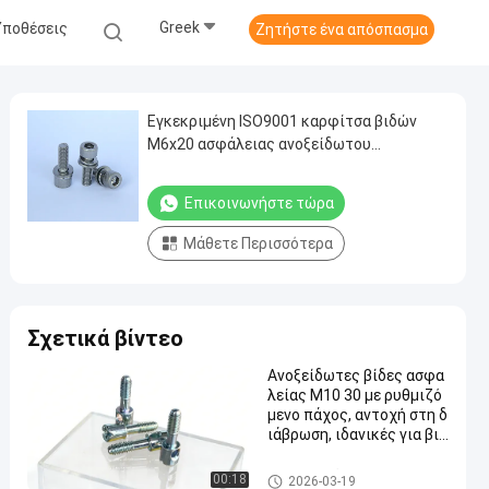
Greek
Υποθέσεις
Ζητήστε ένα απόσπασμα
Εγκεκριμένη ISO9001 καρφίτσα βιδών
M6x20 ασφάλειας ανοξείδωτου
δεκαεξαδικού επικεφαλής στη βίδα
δεκαεξαδικού
Επικοινωνήστε τώρα
Μάθετε Περισσότερα
Σχετικά βίντεο
Ανοξείδωτες βίδες ασφα
λείας M10 30 με ρυθμιζό
μενο πάχος, αντοχή στη δ
ιάβρωση, ιδανικές για βιο
μηχανικές εφαρμογές
Βίδες ασφάλειας ανοξείδωτ
00:18
2026-03-19