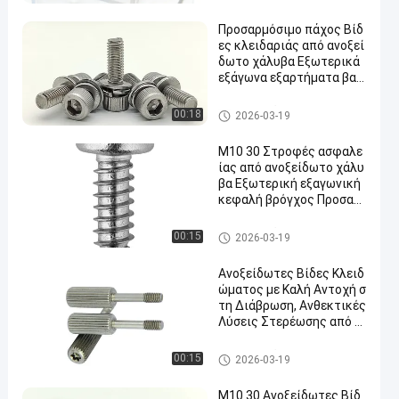
ου
Προσαρμόσιμο πάχος Βίδ
ες κλειδαριάς από ανοξεί
δωτο χάλυβα Εξωτερικά
εξάγωνα εξαρτήματα βαρ
έως τύπου Ιδανικά για βι
ομηχανικά και μηχανικά
Βίδες ασφάλειας ανοξείδωτ
00:18
2026-03-19
ου
M10 30 Στροφές ασφαλε
ίας από ανοξείδωτο χάλυ
βα Εξωτερική εξαγωνική
κεφαλή βρόγχος Προσαρ
μόσιμο πάχος Ιδανικό για
βιομηχανικές εφαρμογές
Βίδες ασφάλειας ανοξείδωτ
00:15
2026-03-19
ου
Ανοξείδωτες Βίδες Κλειδ
ώματος με Καλή Αντοχή σ
τη Διάβρωση, Ανθεκτικές
Λύσεις Στερέωσης από Α
νθρακούχο Χάλυβα για Βι
ομηχανικές Εφαρμογές
Βίδες ασφάλειας ανοξείδωτ
00:15
2026-03-19
ου
M10 30 Ανοξείδωτες Βίδ