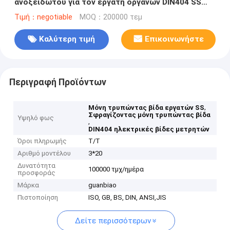
ανοξείδωτου για τον εργάτη οργάνων DIN404 SS
μετρητών
Τιμή：negotiable
MOQ：200000 τεμ
Καλύτερη τιμή
Επικοινωνήστε
Περιγραφή Προϊόντων
,
Μόνη τρυπώντας βίδα εργατών SS
Σφραγίζοντας μόνη τρυπώντας βίδα
Υψηλό φως
,
DIN404 ηλεκτρικές βίδες μετρητών
Όροι πληρωμής
T/T
Αριθμό μοντέλου
3*20
Δυνατότητα
100000 τμχ/ημέρα
προσφοράς
Μάρκα
guanbiao
Πιστοποίηση
ISO, GB, BS, DIN, ANSI,JIS
Δείτε περισσότερων