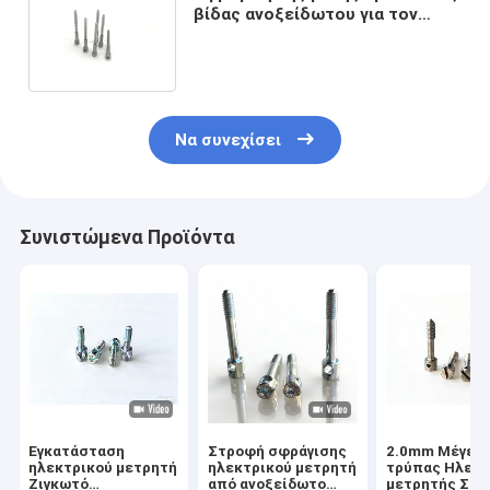
βίδας ανοξείδωτου για τον
εργάτη οργάνων DIN404 SS
μετρητών
Να συνεχίσει
Συνιστώμενα Προϊόντα
Εγκατάσταση
Στροφή σφράγισης
2.0mm Μέγεθ
ηλεκτρικού μετρητή
ηλεκτρικού μετρητή
τρύπας Ηλεκτ
Ζιγκωτό
από ανοξείδωτο
μετρητής Στ