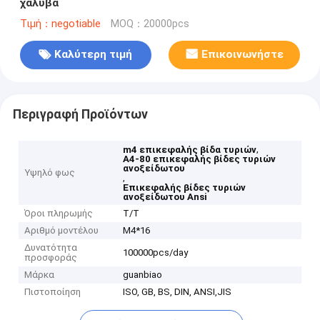
χάλυβα
Τιμή：negotiable
MOQ：20000pcs
Καλύτερη τιμή
Επικοινωνήστε
Περιγραφή Προϊόντων
,
m4 επικεφαλής βίδα τυριών
A4-80 επικεφαλής βίδες τυριών
ανοξείδωτου
Υψηλό φως
,
Επικεφαλής βίδες τυριών
ανοξείδωτου Ansi
Όροι πληρωμής
T/T
Αριθμό μοντέλου
M4*16
Δυνατότητα
100000pcs/day
προσφοράς
Μάρκα
guanbiao
Πιστοποίηση
ISO, GB, BS, DIN, ANSI,JIS