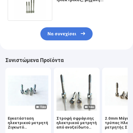
φρεζαρισμένος ο βίδα ISO
Approevd M5
Να συνεχίσει
Συνιστώμενα Προϊόντα
Εγκατάσταση
Στροφή σφράγισης
2.0mm Μέγεθ
ηλεκτρικού μετρητή
ηλεκτρικού μετρητή
τρύπας Ηλεκτ
Ζιγκωτό
από ανοξείδωτο
μετρητής Στ
εξατομικεύεται
χάλυβα Στροφή
Κεφαλάκια 0,