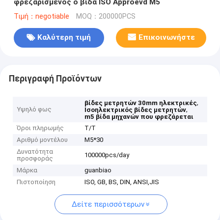
φρεζαρισμένος ο βίδα ISO Approevd M5
Τιμή：negotiable
MOQ：200000PCS
Καλύτερη τιμή
Επικοινωνήστε
Περιγραφή Προϊόντων
,
βίδες μετρητών 30mm ηλεκτρικές
Υψηλό φως
,
Ισοηλεκτρικός βίδες μετρητών
m5 βίδα μηχανών που φρεζάρεται
Όροι πληρωμής
T/T
Αριθμό μοντέλου
M5*30
Δυνατότητα
100000pcs/day
προσφοράς
Μάρκα
guanbiao
Πιστοποίηση
ISO, GB, BS, DIN, ANSI,JIS
Δείτε περισσότερων