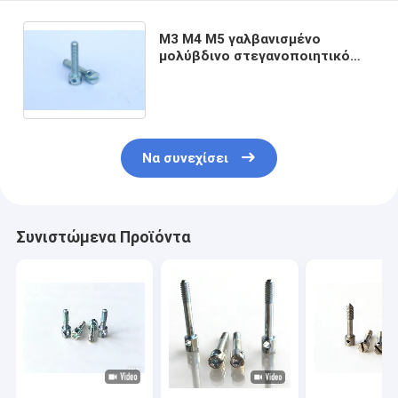
M3 M4 M5 γαλβανισμένο
μολύβδινο στεγανοποιητικό
βίδα μετρητή βίδες Κάλυμμα
μπουλόνι διάτρητο μπουλόνι
μήκους 10mm-40mm
Να συνεχίσει
Συνιστώμενα Προϊόντα