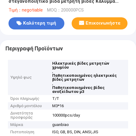
στεγανοποιητικό βίδα μετρητή βίδες Κάλυμμα
μπουλόνι διάτρητο μπουλόνι μήκους 10mm-40mm
Τιμή：negotiable
MOQ：200000PCS
Καλύτερη τιμή
Επικοινωνήστε
Περιγραφή Προϊόντων
Ηλεκτρικές βίδες μετρητών
χρωμίου
,
Παθητικοποιημένες ηλεκτρικές
Υψηλό φως
βίδες μετρητών
,
Παθητικοποιημένες βίδες
ανοξείδωτου μ3
Όροι πληρωμής
T/T
Αριθμό μοντέλου
M3*16
Δυνατότητα
100000pcs/day
προσφοράς
Μάρκα
guanbiao
Πιστοποίηση
ISO, GB, BS, DIN, ANSI,JIS