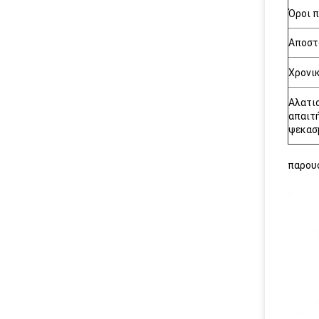
Όροι 
Αποστ
Χρονι
Αλατι
απαιτ
ψεκασ
παρου