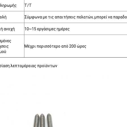
πληρωμής
T/T
ολή
Σύμφωνα με τις απαιτήσεις πελατών, μπορεί να παραδο
κή ανοχή
10~15 εργάσιμες ημέρες
σμένες
ήσεις
Μέχρι περισσότερο από 200 ώρες
μού
σίαση λεπτομέρειας προϊόντων