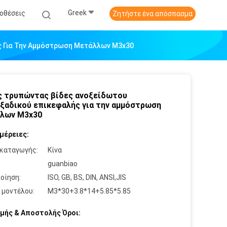
Greek
οθέσεις
Ζητήστε ένα απόσπασμα
ς Για Την Αμμόστρωση Μετάλλων M3x30
 τρυπώντας βίδες ανοξείδωτου
ξαδικού επικεφαλής για την αμμόστρωση
λλων M3x30
μέρειες:
καταγωγής:
Κίνα
:
guanbiao
οίηση:
ISO, GB, BS, DIN, ANSI,JIS
 μοντέλου:
M3*30+3.8*14+5.85*5.85
μής & Αποστολής Όροι: