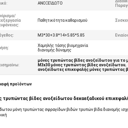
Διαδικ
ικό:
ΑΝΟΞΕΊΔΩΤΟ
Παραγ
νίρισμα/
πεξεργασία
Παθητικότητα καθαρισμού
Συσκε
ιφάνειας:
έγεθος:
M3*30+3.8*14+5.85*5.85
Ενιαίο
Χαμηλής τάσης βιομηχανία
ρήση:
διανομής δύναμης
μόνες τρυπώντας βίδες ανοξείδωτου για το
πισημαίνω:
M3x30 μόνες τρυπώντας βίδες ανοξείδωτου
,
ανοξείδωτες επικεφαλής μόνες τρυπώντας β
ραφή προϊόντων
 τρυπώντας βίδες ανοξείδωτου δεκαεξαδικού επικεφαλή
δωτου μόνη τρυπώντας σφραγίδων βιδών τρυπών βίδα διανομής ισχ
ρική