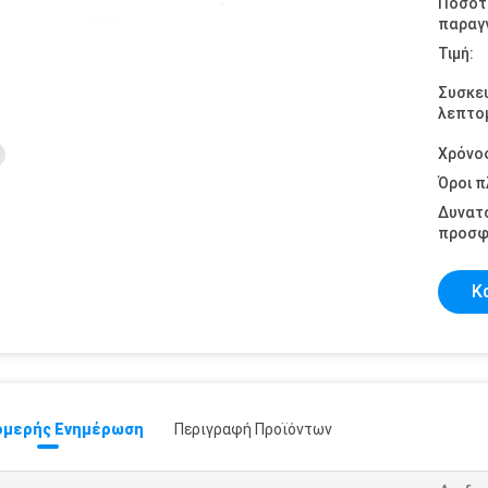
Ποσότ
παραγγ
Τιμή:
Συσκε
λεπτομ
Χρόνο
Όροι 
Δυνατ
προσφ
Κ
μερής Ενημέρωση
Περιγραφή Προϊόντων