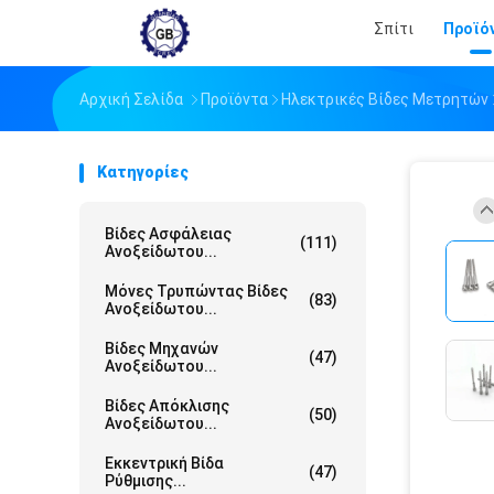
Σπίτι
Προϊό
Αρχική Σελίδα
Προϊόντα
Ηλεκτρικές Βίδες Μετρητών
Κατηγορίες
Βίδες Ασφάλειας
(111)
Ανοξείδωτου...
Μόνες Τρυπώντας Βίδες
(83)
Ανοξείδωτου...
Βίδες Μηχανών
(47)
Ανοξείδωτου...
Βίδες Απόκλισης
(50)
Ανοξείδωτου...
Εκκεντρική Βίδα
(47)
Ρύθμισης...