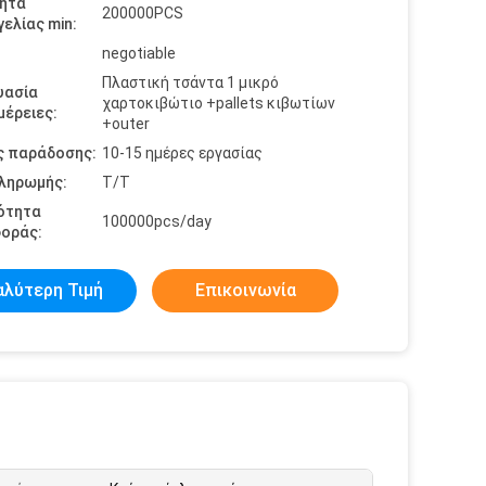
ητα
200000PCS
ελίας min:
negotiable
Πλαστική τσάντα 1 μικρό
υασία
χαρτοκιβώτιο +pallets κιβωτίων
έρειες:
+outer
ς παράδοσης:
10-15 ημέρες εργασίας
πληρωμής:
T/T
ότητα
100000pcs/day
οράς:
αλύτερη Τιμή
Επικοινωνία