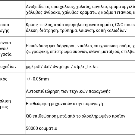
Ανοξείδωτο, ορείχαλκος, χαλκός, αργίλιο, κράμα αργιλ
χάλυβας άνθρακα, χάλυβας κραμάτων, κράμα τιτανίου, κ
κασία
Κρύος τίτλος, κρύο σφυρηλατημένο κομμάτι, CNC που ε
ωγής
άλεση, διάτρηση, τρύπημα, λείανση, κοπή καλωδίων
φάνεια
Η επένδυση ψευδάργυρου, νικέλιο, επιχρύσωσε, ασήμι, 
νει/
ζωγραφική, επίστρωμα σκονών, οθόνη μεταξιού, στίλβω
ργασία
 σχεδίων
jpg/.pdf/.dxf/.dwg/.igs. /.stp/x_t κ.λπ.
ικός
+/- 0.05mm
Αυτοεπιθεώρηση των τεχνικών παραγωγής
άλιση
Επιθεώρηση μηχανικών στην παραγωγή
ητας
QC επιθεώρηση μετά από το ολοκληρωμένο προϊόν
50000 κομμάτια