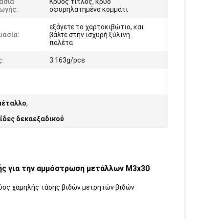
ασία
Κρύος τίτλος, κρύο
ωγής:
σφυρηλατημένο κομμάτι
εξάγετε το χαρτοκιβώτιο, και
υασία:
βάλτε στην ισχυρή ξύλινη
παλέτα
ς:
3.163g/pcs
 μέταλλο
,
ίδες δεκαεξαδικού
ς για την αμμόστρωση μετάλλων M3x30
ύος χαμηλής τάσης βιδών μετρητών βιδών