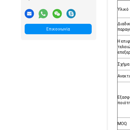
Υλικό
Διαδι
Επικοινωνία
παραγ
Η επι
τελειώ
επεξε
Σχήμα
Ανεκτ
Εξασφ
ποιότ
MOQ