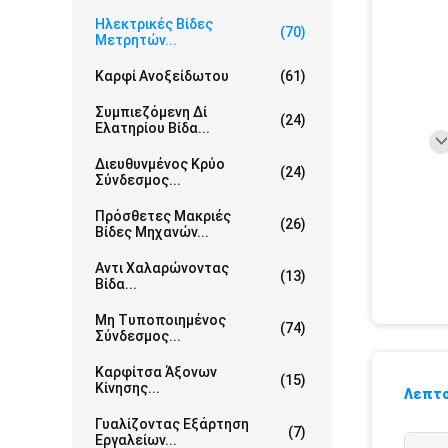
Ηλεκτρικές Βίδες
(70)
Μετρητών...
Καρφί Ανοξείδωτου
(61)
Συμπιεζόμενη Δί
(24)
Ελατηρίου Βίδα...
Διευθυνμένος Κρύο
(24)
Σύνδεσμος...
Πρόσθετες Μακριές
(26)
Βίδες Μηχανών...
Αντι Χαλαρώνοντας
(13)
Βίδα...
Μη Τυποποιημένος
(74)
Σύνδεσμος...
Καρφίτσα Άξονων
(15)
Κίνησης...
Λεπτο
Γυαλίζοντας Εξάρτηση
(7)
Εργαλείων...