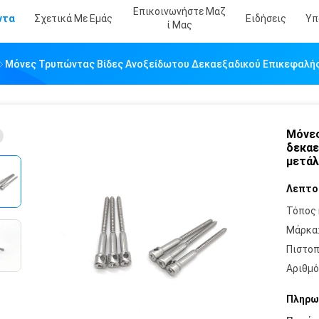
Επικοινωνήστε Μαζ
ντα
Σχετικά Με Εμάς
Ειδήσεις
Υπ
Ί Μας
Μόνες Τρυπώντας Βίδες Ανοξείδωτου Δεκαεξαδικού Επικεφαλή
Μόνες
δεκαε
μετά
Λεπτο
Τόπος 
Μάρκα
Πιστοπ
Αριθμό
Πληρω