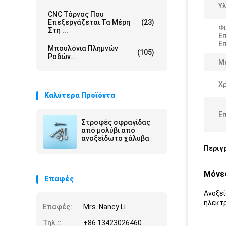
Υλ
CNC Τόρνος Που
Επεξεργάζεται Τα Μέρη
(23)
Φι
Στη ...
Ε
Επ
Μπουλόνια Πλημνών
(105)
Ροδών...
Μ
Χ
Καλύτερα Προϊόντα
Ε
Στροφές σφραγίδας
από μολύβι από
ανοξείδωτο χάλυβα
Περιγ
Μόνες
Επαφές
Ανοξεί
ηλεκτ
Επαφές:
Mrs. Nancy Li
Τηλ.::
+86 13423026460