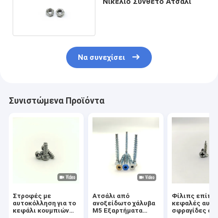
Νικέλιο Σύνθετο Ατσάλι
Να συνεχίσει
Συνιστώμενα Προϊόντα
Στροφές με
Ατσάλι από
Φίλιπς επίπε
αυτοκόλληση για το
ανοξείδωτο χάλυβα
κεφαλές αυτο
κεφάλι κουμπιών
M5 Εξαρτήματα
σφραγίδες απ
304 από ανοξείδωτο
αυτοσυσκευής
ανοξείδωτο χ