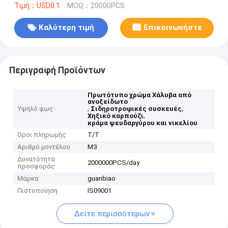
Τιμή：USD0.1
MOQ：20000PCS
Καλύτερη τιμή
Επικοινωνήστε
Περιγραφή Προϊόντων
Πρωτότυπο χρώμα Χάλυβα από
ανοξείδωτο
,
,
Υψηλό φως
Σιδηροτροφικές συσκευές
,
Χηξικό καρπούζι
κράμα ψευδαργύρου και νικελίου
Όροι πληρωμής
Τ/Τ
Αριθμό μοντέλου
Μ3
Δυνατότητα
2000000PCS/day
προσφοράς
Μάρκα
guanbiao
Πιστοποίηση
IS09001
Δείτε περισσότερων