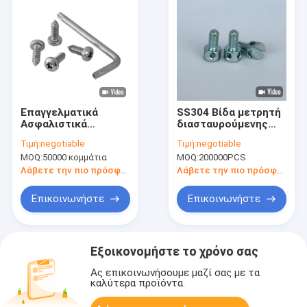
Επαγγελματικά
SS304 Βίδα μετρητή
Ασφαλιστικά
διασταυρούμενης
Σφραγίσματα από
οπής, Βίδα
Τιμή:
negotiable
Τιμή:
negotiable
ανοξείδωτο χάλυβα
στεγανοποίησης
MOQ:
50000 κομμάτια
MOQ:
200000PCS
έξυπνου ηλεκτρικού
μετρητή ισχύος από
Λάβετε την πιο πρόσφατη τιμή
Λάβετε την πιο πρόσφατη τιμή
ανοξείδωτο χάλυβα
για μετρητή
Επικοινωνήστε
Επικοινωνήστε
ενέργειας
Εξοικονομήστε το χρόνο σας
Ας επικοινωνήσουμε μαζί σας με τα
καλύτερα προϊόντα.