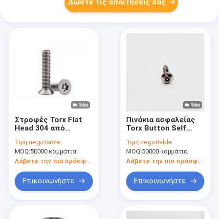
Δώστε τις απαιτήσεις σας
Στροφές Torx Flat
Πινάκια ασφαλείας
Head 304 από
Torx Button Self
ανοξείδωτο χάλυβα
Tapping Screws
Τιμή:
negotiable
Τιμή:
negotiable
Στροφές Torx Flat
Πινάκια ασφαλείας
MOQ:
50000 κομμάτια
MOQ:
50000 κομμάτια
Head
Torx Self Tapping
Security Screw
Λάβετε την πιο πρόσφατη τιμή
Λάβετε την πιο πρόσφατη τιμή
Επικοινωνήστε
Επικοινωνήστε