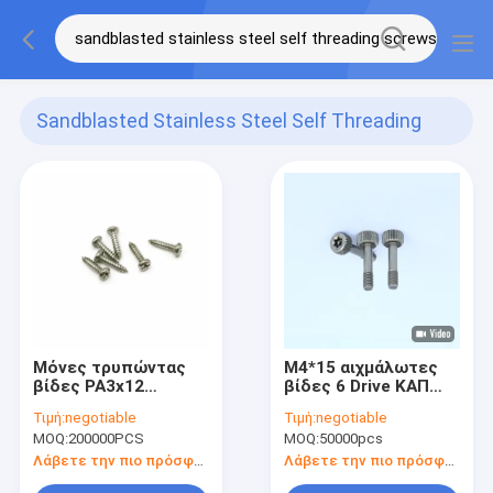
Sandblasted Stainless Steel Self Threading
Screws
(16)
Μόνες τρυπώντας
M4*15 αιχμάλωτες
βίδες PA3x12
βίδες 6 Drive ΚΑΠ
μετάλλων φύλλων
ασφάλειας
Τιμή:
negotiable
Τιμή:
negotiable
ανοξείδωτου
ανοξείδωτου
MOQ:
200000PCS
MOQ:
50000pcs
Sandblasted
καρφιτσών TX
λοβών
Λάβετε την πιο πρόσφατη τιμή
Λάβετε την πιο πρόσφατη τιμή