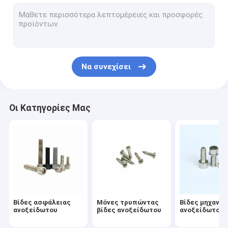
Βίδες απόκλισης ανοξείδωτου
Εκκεντρική βίδα ρύθμισης
Ηλεκτρικές βίδες μετρητών
Να συνεχίσει
Καρφί ανοξείδωτου
Συμπιεζόμενη δί ελατηρίου βίδα
Οι Κατηγορίες Μας
Διευθυνμένος κρύο σύνδεσμος
Πρόσθετες μακριές βίδες μηχανών
Αντι χαλαρώνοντας βίδα
Μη τυποποιημένος σύνδεσμος
Βίδες ασφάλειας
Μόνες τρυπώντας
Βίδες μηχανώ
Καρφίτσα άξονων κίνησης
ανοξείδωτου
βίδες ανοξείδωτου
ανοξείδωτου