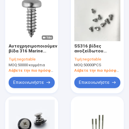
Αυτοχρησιμοποιούμενη
SS316 βίδες
βίδα 316 Marine
ανοξείδωτου
Grade 1 1/2 ίντσες
μηχανών, αριστερή
Τιμή:
negotiable
Τιμή:
negotiable
ατσάλινες βίδες
βίδα νημάτων m4
MOQ:
50000 κομμάτια
MOQ:
50000PCS
τοξικό για το
ντουλαπάκι φλάντζη
Λάβετε την πιο πρόσφατη τιμή
Λάβετε την πιο πρόσφατη τιμή
Επικοινωνήστε
Επικοινωνήστε
Σπίτι
Προϊόντα
Σχετικά με εμάς