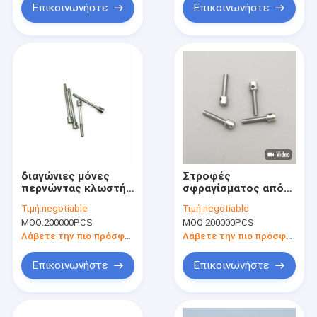
Επικοινωνήστε
Επικοινωνήστε
διαγώνιες μόνες
Στροφές
περνώντας κλωστή
σφραγίσματος από
βίδες M3x35 3.65g
ανοξείδωτο χάλυβα
Τιμή:
negotiable
Τιμή:
negotiable
μετάλλων για το
Στροφές
MOQ:
200000PCS
MOQ:
200000PCS
μετρητή οχημάτων
σφραγίσματος για
μετρητή ενέργειας
Λάβετε την πιο πρόσφατη τιμή
Λάβετε την πιο πρόσφατη τιμή
Ζιγκένιο επίστρωση
Capstan βίδα
Επικοινωνήστε
Επικοινωνήστε