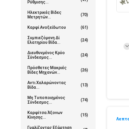
Ρύθμισης...
Ηλεκτρικές Βίδες
(70)
Μετρητών...
Καρφί Ανοξείδωτου
(61)
Συμπιεζόμενη Δί
(24)
Ελατηρίου Βίδα...
Διευθυνμένος Κρύο
(24)
Σύνδεσμος...
Πρόσθετες Μακριές
(26)
Βίδες Μηχανών...
Αντι Χαλαρώνοντας
(13)
Βίδα...
Μη Τυποποιημένος
(74)
Σύνδεσμος...
Καρφίτσα Άξονων
(15)
Κίνησης...
Λεπτο
Γυαλίζοντας Εξάρτηση