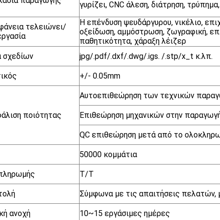
κασία παραγωγής
γυρίζει, CNC άλεση, διάτρηση, τρύπημα
Η επένδυση ψευδάργυρου, νικέλιο, επι
φάνεια τελειώνει/
οξείδωση, αμμόστρωση, ζωγραφική, επ
εργασία
παθητικότητα, χάραξη λέιζερ
 σχεδίων
jpg/.pdf/.dxf/.dwg/.igs. /.stp/x_t κ.λπ.
ικός
+/- 0.05mm
Αυτοεπιθεώρηση των τεχνικών παρα
άλιση ποιότητας
Επιθεώρηση μηχανικών στην παραγωγ
QC επιθεώρηση μετά από το ολοκληρ
50000 κομμάτια
 πληρωμής
T/T
τολή
Σύμφωνα με τις απαιτήσεις πελατών, 
κή ανοχή
10~15 εργάσιμες ημέρες