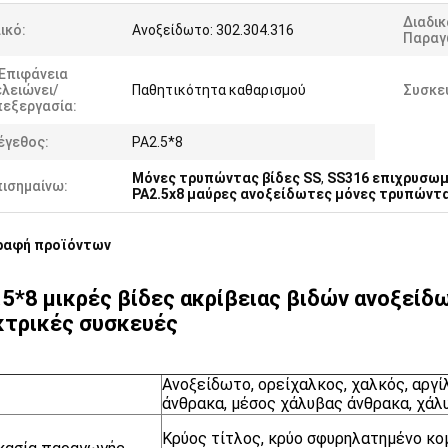
Διαδικ
ικό:
Ανοξείδωτο: 302.304.316
Παραγ
 Επιφάνεια
λειώνει/
Παθητικότητα καθαρισμού
Συσκε
πεξεργασία:
έγεθος:
PA2.5*8
Μόνες τρυπώντας βίδες SS
,
SS316 επιχρυσωμ
πισημαίνω:
PA2.5x8 μαύρες ανοξείδωτες μόνες τρυπώντα
ραφή προϊόντων
.5*8 μικρές βίδες ακρίβειας βιδών ανοξείδ
κτρικές συσκευές
Ανοξείδωτο, ορείχαλκος, χαλκός, αργί
άνθρακα, μέσος χάλυβας άνθρακα, χάλυ
Κρύος τίτλος, κρύο σφυρηλατημένο κο