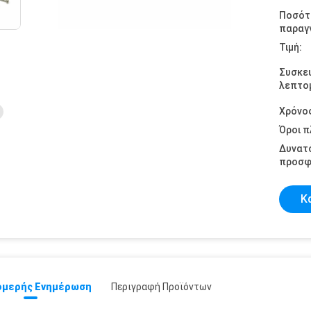
Ποσότ
παραγγ
Τιμή:
Συσκε
λεπτομ
Χρόνο
Όροι 
Δυνατ
προσφ
Κ
μερής Ενημέρωση
Περιγραφή Προϊόντων