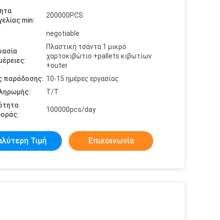
ητα
200000PCS
ελίας min:
negotiable
Πλαστική τσάντα 1 μικρό
υασία
χαρτοκιβώτιο +pallets κιβωτίων
έρειες:
+outer
ς παράδοσης:
10-15 ημέρες εργασίας
πληρωμής:
T/T
ότητα
100000pcs/day
οράς:
αλύτερη Τιμή
Επικοινωνία