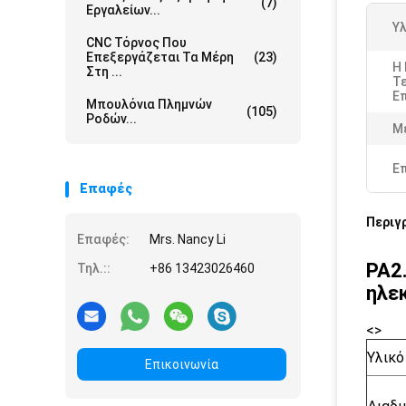
(7)
Εργαλείων...
Υλ
CNC Τόρνος Που
Επεξεργάζεται Τα Μέρη
(23)
Η
Στη ...
Τε
Ε
Μπουλόνια Πλημνών
(105)
Ροδών...
Μ
Ε
Επαφές
Περιγ
Επαφές:
Mrs. Nancy Li
PA2
Τηλ.::
+86 13423026460
ηλε
<>
Υλικό
Επικοινωνία