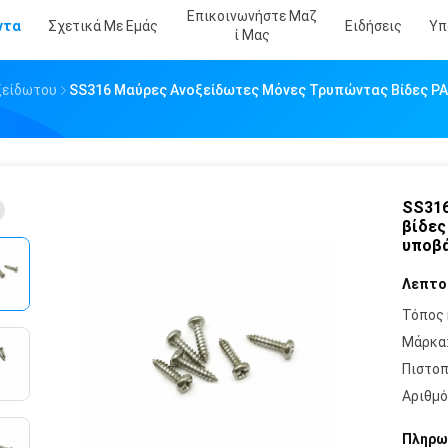
Επικοινωνήστε Μαζ
ντα
Σχετικά Με Εμάς
Ειδήσεις
Υπ
Ί Μας
ξείδωτου
SS316 Μαύρες Ανοξείδωτες Μόνες Τρυπώντας Βίδες PA
SS316
βίδες
υποβά
Λεπτο
Τόπος 
Μάρκα
Πιστοπ
Αριθμό
Πληρω