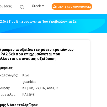
Greek
οθέσεις
Ζητήστε ένα απόσπασμα
2.5x8 Που Επιχρυσώνεται Που Υποβάλλονται Σε
 μαύρες ανοξείδωτες μόνες τρυπώντας
 PA2.5x8 που επιχρυσώνεται που
λλονται σε ανοδική οξείδωση
μέρειες:
καταγωγής:
Κίνα
:
guanbiao
οίηση:
ISO, GB, BS, DIN, ANSI,JIS
 μοντέλου:
PA2.5*8
μής & Αποστολής Όροι: