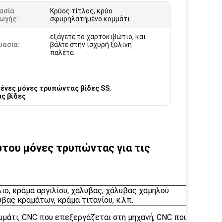
ασία
Κρύος τίτλος, κρύο
ωγής:
σφυρηλατημένο κομμάτι
εξάγετε το χαρτοκιβώτιο, και
υασία:
βάλτε στην ισχυρή ξύλινη
παλέτα
ένες μόνες τρυπώντας βίδες SS
,
ς βίδες
ωτου μόνες τρυπώντας για τις
λιο, κράμα αργιλίου, χάλυβας, χάλυβας χαμηλού
βας κραμάτων, κράμα τιτανίου, κ.λπ.
μμάτι, CNC που επεξεργάζεται στη μηχανή, CNC που