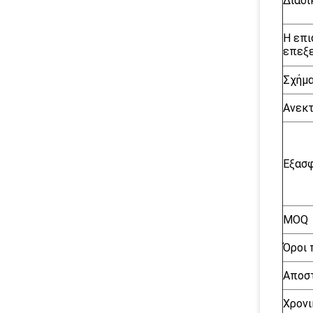
Διαδι
Η επι
επεξ
Σχήμα
Ανεκτ
Εξασφ
MOQ
Όροι
Αποσ
Χρονι