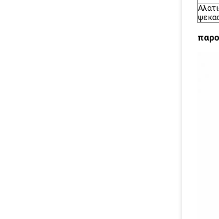
Αλατι
ψεκα
παρο