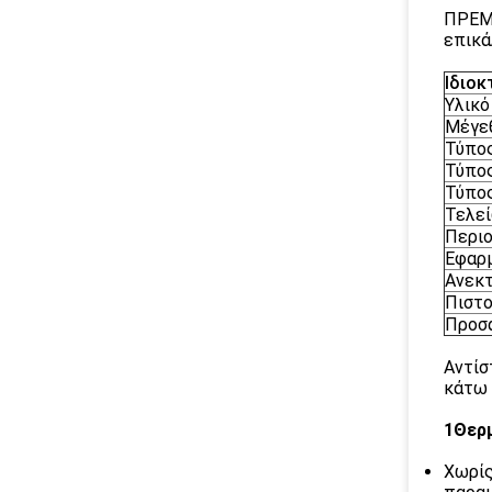
ΠΡΕΜΙ
επικά
Ιδιοκ
Υλικό
Μέγε
Τύπο
Τύπο
Τύπο
Τελεί
Περιο
Εφαρ
Ανεκτ
Πιστο
Προσ
Αντίσ
κάτω 
1Θερ
Χωρίς