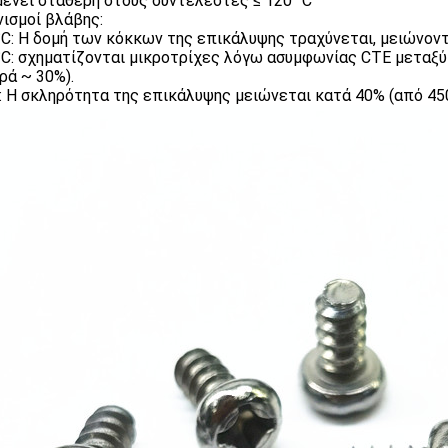
ένει σταθερή στους συντελεστές ≤ 120 °C
ισμοί βλάβης:
°C: Η δομή των κόκκων της επικάλυψης τραχύνεται, μειώνον
°C: σχηματίζονται μικροτρίχες λόγω ασυμφωνίας CTE μεταξύ
ρά ~ 30%).
: Η σκληρότητα της επικάλυψης μειώνεται κατά 40% (από 45