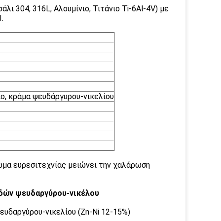
 304, 316L, Αλουμίνιο, Τιτάνιο Ti-6Al-4V) με
.
ιο, κράμα ψευδάργυρου-νικελίου
ωμα ευρεσιτεχνίας μειώνει την χαλάρωση
δών ψευδαργύρου-νικέλου
υδαργύρου-νικελίου (Zn-Ni 12-15%)