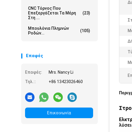
Δ
CNC Τόρνος Που
Επεξεργάζεται Τα Μέρη
(23)
Στη ...
Σ
Μπουλόνια Πλημνών
(105)
Μ
Ροδών...
Δ
Τ
Επαφές
Μ
Επαφές:
Mrs. Nancy Li
Ε
Τηλ.::
+86 13423026460
Περιγ
Στρο
Επικοινωνία
Ελκτρ
λύσει