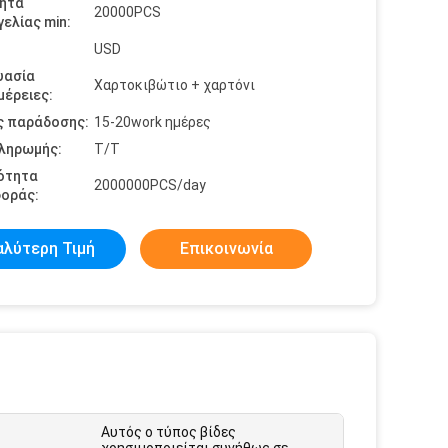
ητα
20000PCS
ελίας min:
USD
υασία
Χαρτοκιβώτιο + χαρτόνι
έρειες:
ς παράδοσης:
15-20work ημέρες
πληρωμής:
Τ/Τ
ότητα
2000000PCS/day
οράς:
αλύτερη Τιμή
Επικοινωνία
Αυτός ο τύπος βίδες