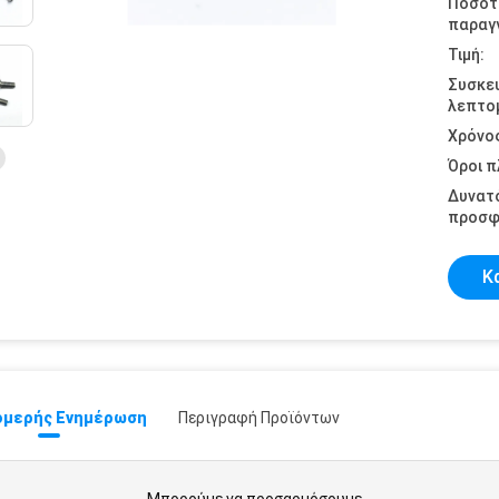
Ποσότ
παραγγ
Τιμή:
Συσκε
λεπτομ
Χρόνο
Όροι 
Δυνατ
προσφ
Κ
μερής Ενημέρωση
Περιγραφή Προϊόντων