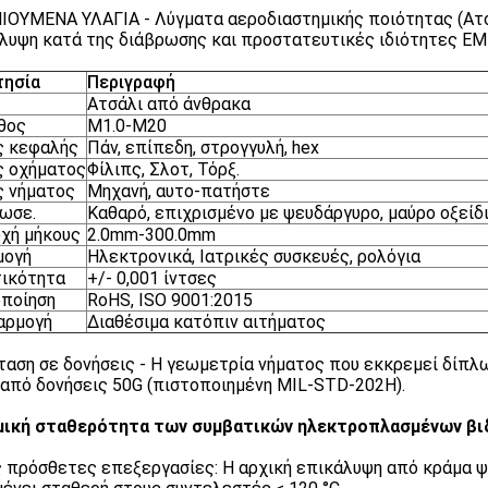
ΟΥΜΕΝΑ ΥΛΑΓΙΑ - Λύγματα αεροδιαστημικής ποιότητας (Ατσάλι
λυψη κατά της διάβρωσης και προστατευτικές ιδιότητες EMI
τησία
Περιγραφή
Ατσάλι από άνθρακα
θος
M1.0-M20
ς κεφαλής
Πάν, επίπεδη, στρογγυλή, hex
ς οχήματος
Φίλιπς, Σλοτ, Τόρξ.
ς νήματος
Μηχανή, αυτο-πατήστε
ωσε.
Καθαρό, επιχρισμένο με ψευδάργυρο, μαύρο οξείδ
χή μήκους
2.0mm-300.0mm
μογή
Ηλεκτρονικά, Ιατρικές συσκευές, ρολόγια
ικότητα
+/- 0,001 ίντσες
ποίηση
RoHS, ISO 9001:2015
αρμογή
Διαθέσιμα κατόπιν αιτήματος
ταση σε δονήσεις - Η γεωμετρία νήματος που εκκρεμεί δίπλ
από δονήσεις 50G (πιστοποιημένη MIL-STD-202H).
μική σταθερότητα των συμβατικών ηλεκτροπλασμένων βι
 πρόσθετες επεξεργασίες: Η αρχική επικάλυψη από κράμα ψε