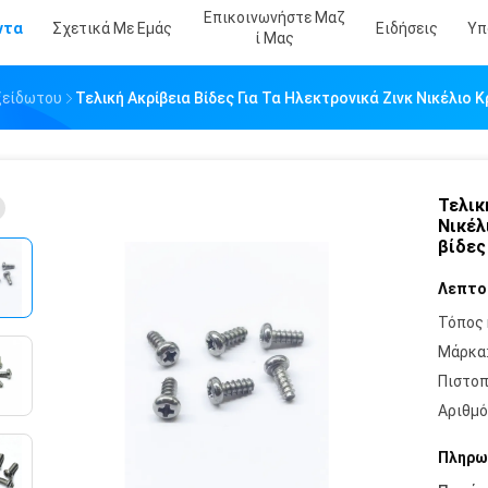
Επικοινωνήστε Μαζ
ντα
Σχετικά Με Εμάς
Ειδήσεις
Υπ
Ί Μας
ξείδωτου
Τελική Ακρίβεια Βίδες Για Τα Ηλεκτρονικά Ζινκ Νικέλιο 
Τελικ
Νικέλ
βίδες
Λεπτο
Τόπος 
Μάρκα
Πιστοπ
Αριθμό
Πληρω