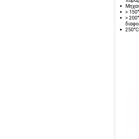
παραμ
Μηχαν
> 150
> 200
διαφο
250°C