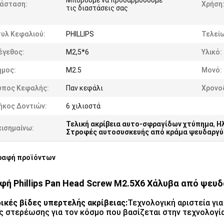
Μπορούμε να προσαρμόσουμε
ιάσταση:
Χρήση
τις διαστάσεις σας
τυλ Κεφαλιού:
PHILLIPS
Τελείω
έγεθος:
M2,5*6
Υλικό:
ήμος:
M2.5
Μονό:
ύπος Κεφαλής:
Παν κεφάλι
Χρονο
ήκος Δοντιών:
6 χιλιοστά
Τελική ακρίβεια αυτο-σφραγίδων χτύπημα
,
Η
πισημαίνω:
Στροφές αυτοσυσκευής από κράμα ψευδαργύ
ραφή προϊόντων
φή Phillips Pan Head Screw M2.5X6 Χάλυβα από ψευδ
ικές βίδες υπερτελής ακρίβειας:
Τεχνολογική αριστεία γι
ς στερέωσης για τον κόσμο που βασίζεται στην τεχνολογί