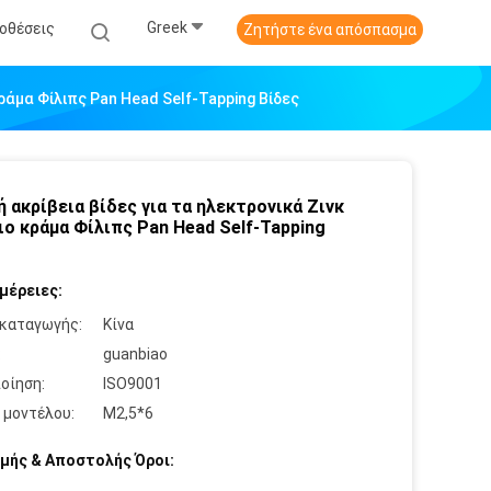
Greek
οθέσεις
Ζητήστε ένα απόσπασμα
Κράμα Φίλιπς Pan Head Self-Tapping Βίδες
ή ακρίβεια βίδες για τα ηλεκτρονικά Ζινκ
ιο κράμα Φίλιπς Pan Head Self-Tapping
μέρειες:
καταγωγής:
Κίνα
:
guanbiao
οίηση:
ISO9001
 μοντέλου:
M2,5*6
μής & Αποστολής Όροι: