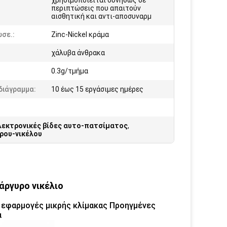
χρησιμοποιείται συνήθως σε
:
περιπτώσεις που απαιτούν
αισθητική και αντι-αποσυναρμ
σε.:
Zinc-Nickel κράμα
χάλυβα άνθρακα
0.3g/τμήμα
διάγραμμα:
10 έως 15 εργάσιμες ημέρες
λεκτρονικές βίδες αυτο-πατσίματος
,
ρου-νικέλου
άργυρο νικέλιο
α εφαρμογές μικρής κλίμακας Προηγμένες
α