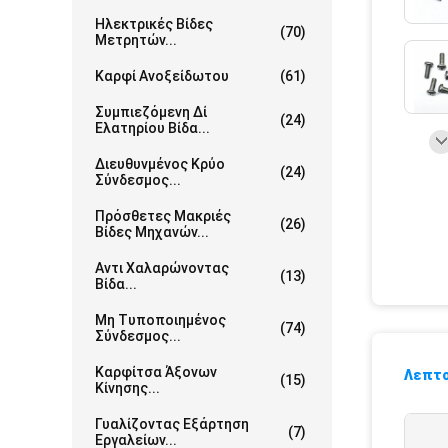
Ηλεκτρικές Βίδες
(70)
Μετρητών...
Καρφί Ανοξείδωτου
(61)
Συμπιεζόμενη Δί
(24)
Ελατηρίου Βίδα...
Διευθυνμένος Κρύο
(24)
Σύνδεσμος...
Πρόσθετες Μακριές
(26)
Βίδες Μηχανών...
Αντι Χαλαρώνοντας
(13)
Βίδα...
Μη Τυποποιημένος
(74)
Σύνδεσμος...
Καρφίτσα Άξονων
Λεπτο
(15)
Κίνησης...
Γυαλίζοντας Εξάρτηση
(7)
Εργαλείων...