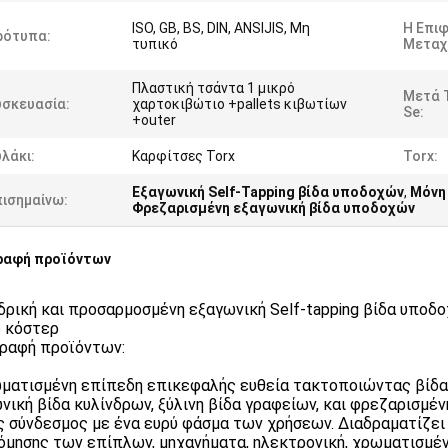
ISO, GB, BS, DIN, ANSIJIS, Μη
Η Επι
ρότυπα:
τυπικό
Μεταχε
Πλαστική τσάντα 1 μικρό
Μετά 
υσκευασία:
χαρτοκιβώτιο +pallets κιβωτίων
Se:
+outer
λάκι:
Καρφίτσες Torx
Torx:
Εξαγωνική Self-Tapping βίδα υποδοχών
,
Μόνη
πισημαίνω:
Φρεζαρισμένη εξαγωνική βίδα υποδοχών
ραφή προϊόντων
δρική και προσαρμοσμένη εξαγωνική Self-tapping βίδα υποδ
 κόστερ
ραφή προϊόντων:
ματισμένη επίπεδη επικεφαλής ευθεία τακτοποιώντας βίδα
νική βίδα κυλίνδρων, ξύλινη βίδα γραφείων, και φρεζαρισμέν
ς σύνδεσμος με ένα ευρύ φάσμα των χρήσεων. Διαδραματίζει
όμησης των επίπλων, μηχανήματα, ηλεκτρονική, χρωματισμένη