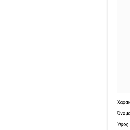
Χαρακ
Όνομα
Ύψος 