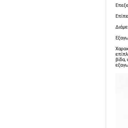
Επεξε
Επίπε
Διάμε
Εξαγω
Χαρακ
επίπλ
βίδα,
εξαγω