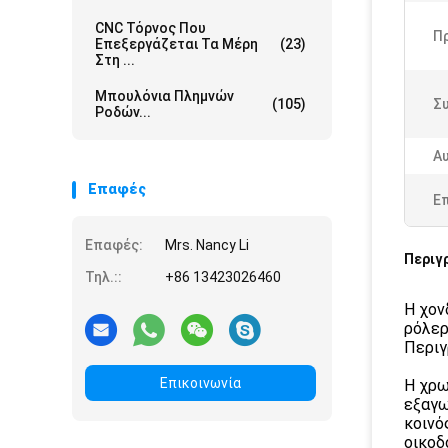
CNC Τόρνος Που
Π
Επεξεργάζεται Τα Μέρη
(23)
Στη ...
Μπουλόνια Πλημνών
(105)
Σ
Ροδών...
Αυ
Επαφές
Ε
Επαφές:
Mrs. Nancy Li
Περιγ
Τηλ.::
+86 13423026460
Η χον
ρόλερ
Περιγ
Επικοινωνία
Η χρω
εξαγω
κοινό
οικοδ