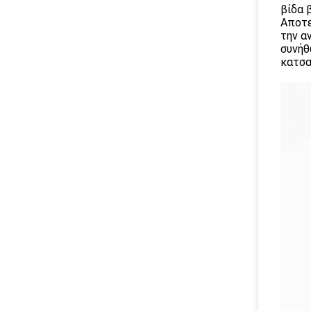
βίδα 
Αποτε
την α
συνήθ
κατσα