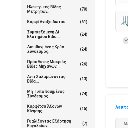
Ηλεκτρικές Βίδες
(70)
Μετρητών...
Καρφί Ανοξείδωτου
(61)
Συμπιεζόμενη Δί
(24)
Ελατηρίου Βίδα...
Διευθυνμένος Κρύο
(24)
Σύνδεσμος...
Πρόσθετες Μακριές
(26)
Βίδες Μηχανών...
Αντι Χαλαρώνοντας
(13)
Βίδα...
Μη Τυποποιημένος
(74)
Σύνδεσμος...
Καρφίτσα Άξονων
Λεπτο
(15)
Κίνησης...
Γυαλίζοντας Εξάρτηση
(7)
Ma
Εργαλείων...