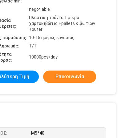
ελίας min:
negotiable
Πλαστική τσάντα 1 μικρό
υασία
χαρτοκιβώτιο +pallets κιβωτίων
έρειες:
+outer
ς παράδοσης:
10-15 ημέρες εργασίας
πληρωμής:
T/T
ότητα
10000pcs/day
οράς:
αλύτερη Τιμή
Επικοινωνία
ΟΣ:
M5*40