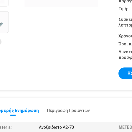
παραγγ
Τιμή:
Συσκε
λεπτομ
Χρόνο
Όροι 
Δυνατ
προσφ
Κ
μερής Ενημέρωση
Περιγραφή Προϊόντων
teria:
Ανοξείδωτο A2-70
ΜΕΓΕΘ