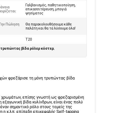
Γαλβανισμός, παθητικοποίηση,
φάνεια
επικασσιτέρευση, μπογιά
ιρίζεται:
ψησίματος
Την Πώληση
Θα παρακολουθήσουμε κάθε
πελάτη και θα τα λύσουμε όλα!
T20
 τρυπώντας βίδα ρόλερ κόστερ
,
οχών φρεζάρισε τη μόνη τρυπώντας βίδα
 χρωμάτων, επίσης γνωστή ως φρεζαρισμένη
η εξαγωνική βίδα κυλίνδρων, είναι ένας πολύ
 έναν σημαντικό ρόλο στους τομείς της
 η κ.λπ. επίπεδη επικεφαλής Self-tapping