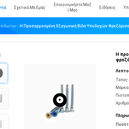
Επικοινωνήστε Μαζ
ντα
Σχετικά Με Εμάς
Ειδήσεις
Υπ
Ί Μας
ξείδωτου
Η Προσαρμοσμένη Εξαγωνική Βίδα Υποδοχών Φρεζάρισ
Η προ
φρεζά
Λεπτο
Τόπος 
Μάρκα
Πιστοπ
Αριθμό
Πληρω
Ποσότ