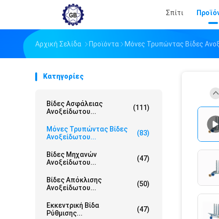
Σπίτι
Προϊό
Αρχική Σελίδα
Προϊόντα
Μόνες Τρυπώντας Βίδες Ανο
Κατηγορίες
Βίδες Ασφάλειας
(111)
Ανοξείδωτου...
Μόνες Τρυπώντας Βίδες
(83)
Ανοξείδωτου...
Βίδες Μηχανών
(47)
Ανοξείδωτου...
Βίδες Απόκλισης
(50)
Ανοξείδωτου...
Εκκεντρική Βίδα
(47)
Ρύθμισης...