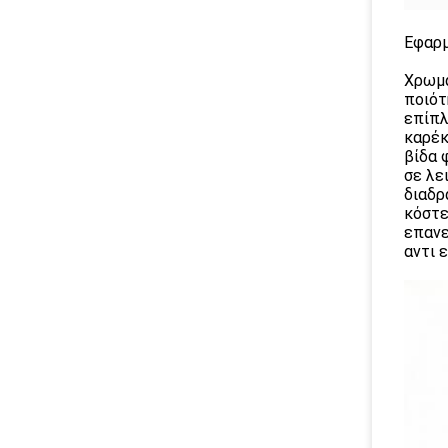
Εφαρμ
Χρωμα
ποιότ
επίπλ
καρέκ
βίδα 
σε λε
διαδρ
κόστε
επανε
αντι 