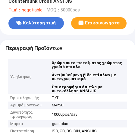
Countersunk Cross ANSI JIS
Τιμή：negotiable
MOQ：50000pcs
Καλύτερη τιμή
Επικοινωνήστε
Περιγραφή Προϊόντων
Χρώμα αυτο-πατσίματος χρώματος
γροθιά έπιπλα
,
Αντιβυθούμενη βίδα επίπλων με
Υψηλό φως
αυτοχρωματισμό
,
Επιστροφή για έπιπλα με
αυτοκόλληση ANSI JIS
Όροι πληρωμής
T/T
Αριθμό μοντέλου
Μ4*20
Δυνατότητα
10000pcs/day
προσφοράς
Μάρκα
guanbiao
Πιστοποίηση
ISO, GB, BS, DIN, ANSIJIS