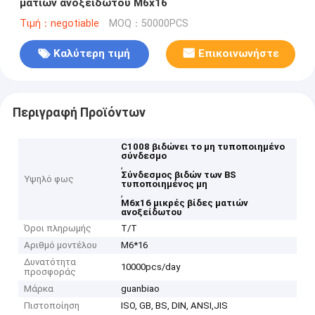
ματιών ανοξείδωτου M6x16
Τιμή：negotiable
MOQ：50000PCS
Καλύτερη τιμή
Επικοινωνήστε
Περιγραφή Προϊόντων
C1008 βιδώνει το μη τυποποιημένο
σύνδεσμο
,
Σύνδεσμος βιδών των BS
Υψηλό φως
τυποποιημένος μη
,
M6x16 μικρές βίδες ματιών
ανοξείδωτου
Όροι πληρωμής
T/T
Αριθμό μοντέλου
M6*16
Δυνατότητα
10000pcs/day
προσφοράς
Μάρκα
guanbiao
Πιστοποίηση
ISO, GB, BS, DIN, ANSI,JIS