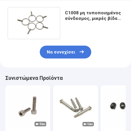
C1008 μη τυποποιημένος
σύνδεσμος, μικρές βίδες
ματιών ανοξείδωτου
M6x16
Να συνεχίσει
Συνιστώμενα Προϊόντα