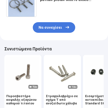
σφυρηλατημένων κομματιών
C1022 μεγέθους κρύο
Να συνεχίσει
Συνιστώμενα Προϊόντα
Πυροσβεστήρα
Στρογγυλοβρόχιο σε
Εισαρτήματα
κεφαλής εξαγώνου
σχήμα Τ από
αυτοεπίδειξη
καθαρού τιτανίου
ανοξείδωτο χάλυβα
Standard Sta