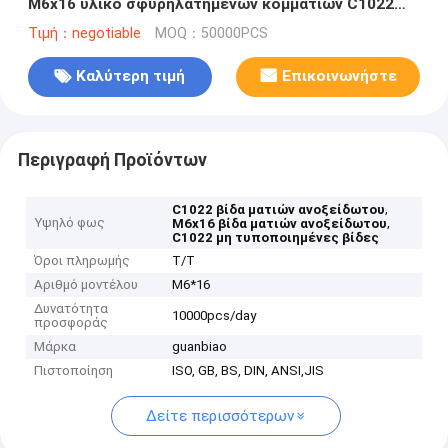
M6x16 υλικό σφυρηλατημένων κομματιών C1022
μεγέθους κρύο
Τιμή：negotiable
MOQ：50000PCS
Καλύτερη τιμή
Επικοινωνήστε
Περιγραφή Προϊόντων
,
C1022 βίδα ματιών ανοξείδωτου
Υψηλό φως
,
M6x16 βίδα ματιών ανοξείδωτου
C1022 μη τυποποιημένες βίδες
Όροι πληρωμής
T/T
Αριθμό μοντέλου
M6*16
Δυνατότητα
10000pcs/day
προσφοράς
Μάρκα
guanbiao
Πιστοποίηση
ISO, GB, BS, DIN, ANSI,JIS
Δείτε περισσότερων