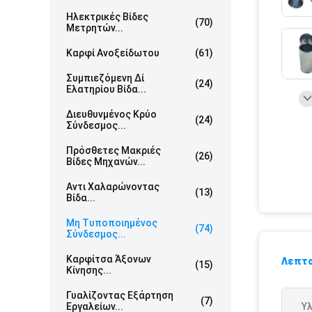
Ηλεκτρικές Βίδες
(70)
Μετρητών...
Καρφί Ανοξείδωτου
(61)
Συμπιεζόμενη Δί
(24)
Ελατηρίου Βίδα...
Διευθυνμένος Κρύο
(24)
Σύνδεσμος...
Πρόσθετες Μακριές
(26)
Βίδες Μηχανών...
Αντι Χαλαρώνοντας
(13)
Βίδα...
Μη Τυποποιημένος
(74)
Σύνδεσμος...
Καρφίτσα Άξονων
Λεπτο
(15)
Κίνησης...
Γυαλίζοντας Εξάρτηση
(7)
Εργαλείων...
Υλ