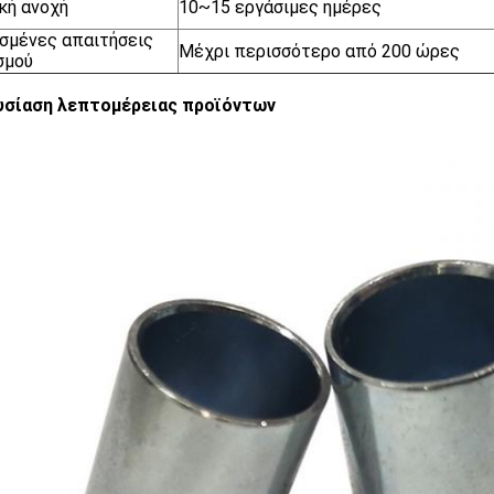
κή ανοχή
10~15 εργάσιμες ημέρες
σμένες απαιτήσεις
Μέχρι περισσότερο από 200 ώρες
σμού
υσίαση λεπτομέρειας προϊόντων