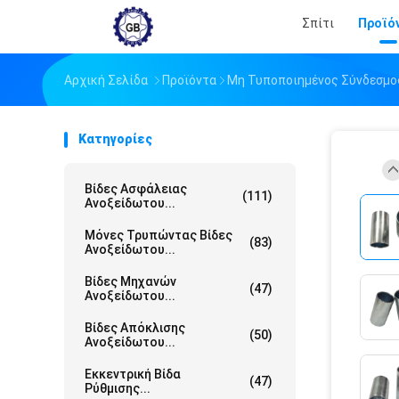
Σπίτι
Προϊό
Αρχική Σελίδα
Προϊόντα
Μη Τυποποιημένος Σύνδεσμο
Κατηγορίες
Βίδες Ασφάλειας
(111)
Ανοξείδωτου...
Μόνες Τρυπώντας Βίδες
(83)
Ανοξείδωτου...
Βίδες Μηχανών
(47)
Ανοξείδωτου...
Βίδες Απόκλισης
(50)
Ανοξείδωτου...
Εκκεντρική Βίδα
(47)
Ρύθμισης...