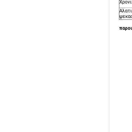
Χρονι
Αλατι
ψεκα
παρο