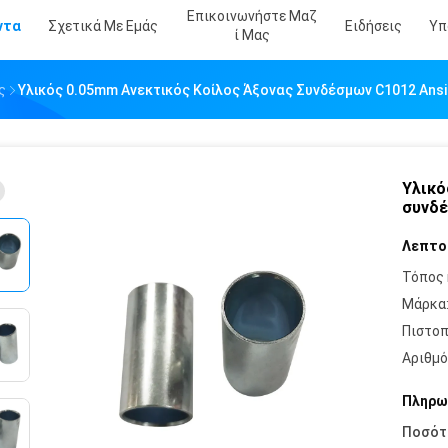
Επικοινωνήστε Μαζ
ντα
Σχετικά Με Εμάς
Ειδήσεις
Υπ
Ί Μας
ς
Υλικός 0.05mm Ανεκτικός Κοίλος Άξονας Συνδέσμων C1012 Ans
Υλικό
συνδέ
Λεπτο
Τόπος 
Μάρκα
Πιστοπ
Αριθμό
Πληρω
Ποσότ