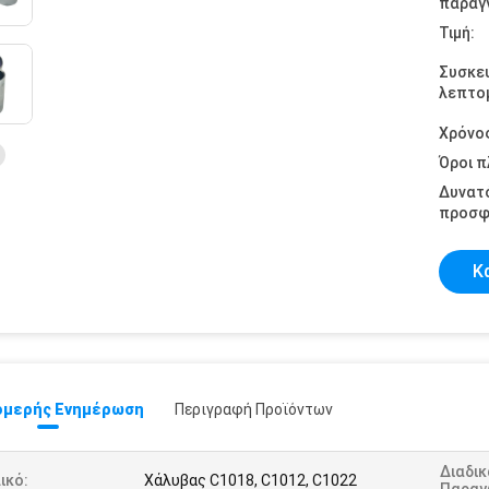
παραγγ
Τιμή:
Συσκε
λεπτομ
Χρόνο
Όροι 
Δυνατ
προσφ
Κ
μερής Ενημέρωση
Περιγραφή Προϊόντων
Διαδικ
ικό:
Χάλυβας C1018, C1012, C1022