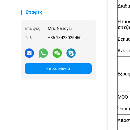
Διαδι
Επαφές
Η επι
επεξ
Επαφές:
Mrs. Nancy Li
Τηλ.::
+86 13423026460
Σχήμα
Ανεκτ
Επικοινωνία
Εξασφ
MOQ
Όροι
Αποσ