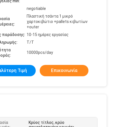
ελίας min:
negotiable
Πλαστική τσάντα 1 μικρό
υασία
χαρτοκιβώτιο +pallets κιβωτίων
έρειες:
+outer
ς παράδοσης:
10-15 ημέρες εργασίας
πληρωμής:
T/T
ότητα
10000pcs/day
οράς:
αλύτερη Τιμή
Επικοινωνία
ασία
Κρύος τίτλος, κρύο