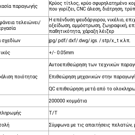
Κρύος τίτλος, κρύο σφυρηλατημένο κο
κασία παραγωγής
που γυρίζει, CNC άλεση, διάτρηση, τρύ
Η επένδυση ψευδάργυρου, νικέλιο, επι
φάνεια τελειώνει/
οξείδωση, αμμόστρωση, ζωγραφική, επ
εργασία
παθητικότητα, χάραξη λέιζερ
 σχεδίων
jpg/.pdf/.dxf/.dwg/.igs. /.stp/x_t κ.λπ.
ικός
+/- 0.05mm
Αυτοεπιθεώρηση των τεχνικών παρα
άλιση ποιότητας
Επιθεώρηση μηχανικών στην παραγωγ
QC επιθεώρηση μετά από το ολοκληρ
200000 κομμάτια
 πληρωμής
T/T
τολή
Σύμφωνα με τις απαιτήσεις πελατών, 