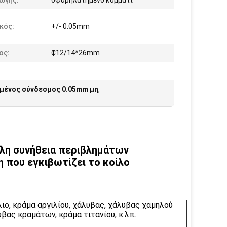
ωγής:
σφυρηλατημένο κομμάτι
κός:
+/- 0.05mm
ος:
₵12/14*26mm
μένος σύνδεσμος 0.05mm μη
,
λη συνήθεια περιβλημάτων
που εγκιβωτίζει το κοίλο
λιο, κράμα αργιλίου, χάλυβας, χάλυβας χαμηλού
βας κραμάτων, κράμα τιτανίου, κ.λπ.