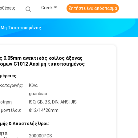
Greek
οθέσεις
Ζητήστε ένα απόσπασμα
i Μη Τυποποιημένος
ς 0.05mm ανεκτικός κοίλος άξονας
σμων C1012 Ansi μη τυποποιημένος
μέρειες:
καταγωγής:
Κίνα
:
guanbiao
οίηση:
ISO, GB, BS, DIN, ANSI,JIS
 μοντέλου:
₵12/14*26mm
μής & Αποστολής Όροι:
ητα
200000PCS