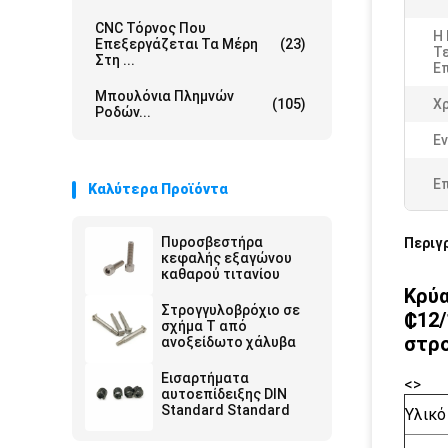
CNC Τόρνος Που
Η
Επεξεργάζεται Τα Μέρη
(23)
Τε
Στη ...
Ε
Μπουλόνια Πλημνών
(105)
Χ
Ροδών...
Εν
Ε
Καλύτερα Προϊόντα
Πυροσβεστήρα
Περιγ
κεφαλής εξαγώνου
καθαρού τιτανίου
Κρύα
Στρογγυλοβρόχιο σε
₵12/
σχήμα Τ από
στρο
ανοξείδωτο χάλυβα
Εισαρτήματα
<>
αυτοεπίδειξης DIN
Standard Standard
Υλικό