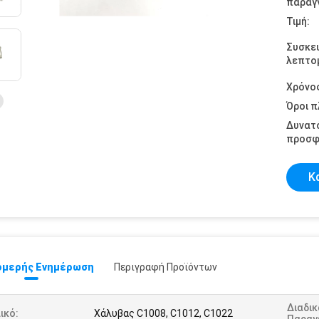
παραγγ
Τιμή:
Συσκε
λεπτομ
Χρόνο
Όροι 
Δυνατ
προσφ
Κ
μερής Ενημέρωση
Περιγραφή Προϊόντων
Διαδικ
ικό:
Χάλυβας C1008, C1012, C1022