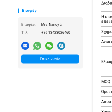
Διαδι
Επαφές
Η επι
επεξ
Επαφές:
Mrs. Nancy Li
Σχήμα
Τηλ.::
+86 13423026460
Ανεκτ
Επικοινωνία
Εξασφ
MOQ
Όροι
Αποσ
Χρονι