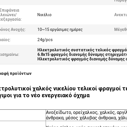
Παραγ
 Επιφάνεια
λειώνει/
Νικέλιο
Ανεκτι
πεξεργασία:
ρόνος Ανοχής:
10~15 εργάσιμες ημέρες
Μέγεθ
ιαίος:
24g/pcs
Ηλεκτρολυτικός συστατικός τελικός φραγμ
πισημαίνω:
6.8x15 φραγμός διανομής δύναμης στηριγμά
Ηλεκτρολυτικός φραγμός διανομής δύναμης
ραφή προϊόντων
τρολυτικοί χαλκός νικελίου τελικοί φραγμοί
ιμοι για το νέο ενεργειακό όχημα
Ανοξείδωτο, ορείχαλκος, χαλκός, αργί
άνθρακα, μέσος χάλυβας άνθρακα, χάλυ