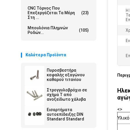
CNC Τόρνος Που
Η
Επεξεργάζεται Τα Μέρη
(23)
Τε
Στη ...
Ε
Μπουλόνια Πλημνών
(105)
Χ
Ροδών...
Εν
Καλύτερα Προϊόντα
Ε
Πυροσβεστήρα
κεφαλής εξαγώνου
Περιγ
καθαρού τιτανίου
Ηλεκ
Στρογγυλοβρόχιο σε
σχήμα Τ από
αγώγ
ανοξείδωτο χάλυβα
<>
Εισαρτήματα
αυτοεπίδειξης DIN
Υλικό
Standard Standard