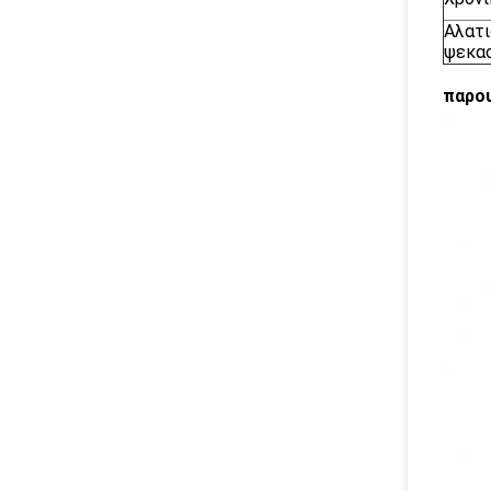
Αλατι
ψεκα
παρο