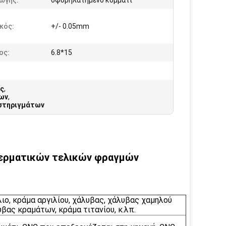
ωγής:
σφυρηλατημένο κομμάτι
κός:
+/- 0.05mm
ος:
6.8*15
ός
,
των
,
 στηριγμάτων
 τερματικών τελικών φραγμών
λιο, κράμα αργιλίου, χάλυβας, χάλυβας χαμηλού
βας κραμάτων, κράμα τιτανίου, κ.λπ.