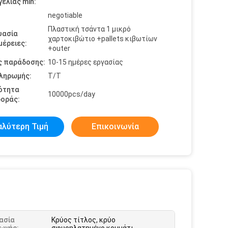
ελίας min:
negotiable
Πλαστική τσάντα 1 μικρό
υασία
χαρτοκιβώτιο +pallets κιβωτίων
έρειες:
+outer
ς παράδοσης:
10-15 ημέρες εργασίας
πληρωμής:
T/T
ότητα
10000pcs/day
οράς:
αλύτερη Τιμή
Επικοινωνία
ασία
Κρύος τίτλος, κρύο