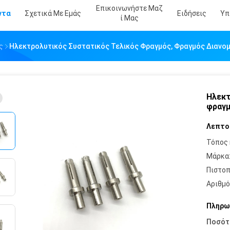
Επικοινωνήστε Μαζ
ντα
Σχετικά Με Εμάς
Ειδήσεις
Υπ
Ί Μας
ς
Ηλεκτρολυτικός Συστατικός Τελικός Φραγμός, Φραγμός Διανομ
Ηλεκτ
φραγμ
Λεπτο
Τόπος 
Μάρκα
Πιστοπ
Αριθμό
Πληρω
Ποσότ