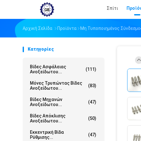
Σπίτι
Προϊό
Αρχική Σελίδα
Προϊόντα
Μη Τυποποιημένος Σύνδεσμο
Κατηγορίες
Βίδες Ασφάλειας
(111)
Ανοξείδωτου...
Μόνες Τρυπώντας Βίδες
(83)
Ανοξείδωτου...
Βίδες Μηχανών
(47)
Ανοξείδωτου...
Βίδες Απόκλισης
(50)
Ανοξείδωτου...
Εκκεντρική Βίδα
(47)
Ρύθμισης...