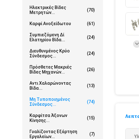
Ηλεκτρικές Βίδες
(70)
Μετρητών...
Καρφί Ανοξείδωτου
(61)
Συμπιεζόμενη Δί
(24)
Ελατηρίου Βίδα...
Διευθυνμένος Κρύο
(24)
Σύνδεσμος...
Πρόσθετες Μακριές
(26)
Βίδες Μηχανών...
Αντι Χαλαρώνοντας
(13)
Βίδα...
Μη Τυποποιημένος
(74)
Σύνδεσμος...
Καρφίτσα Άξονων
Λεπτο
(15)
Κίνησης...
Γυαλίζοντας Εξάρτηση
(7)
Εργαλείων...
Υλ