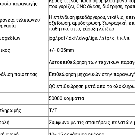
Κρύος τίτλος, κρύο σφυρηλατημένο κο
κασία παραγωγής
που γυρίζει, CNC άλεση, διάτρηση, τρύ
Η επένδυση ψευδάργυρου, νικέλιο, επι
φάνεια τελειώνει/
οξείδωση, αμμόστρωση, ζωγραφική, επ
εργασία
παθητικότητα, χάραξη λέιζερ
 σχεδίων
jpg/.pdf/.dxf/.dwg/.igs. /.stp/x_t κ.λπ.
ικός
+/- 0.05mm
Αυτοεπιθεώρηση των τεχνικών παρα
άλιση ποιότητας
Επιθεώρηση μηχανικών στην παραγωγ
QC επιθεώρηση μετά από το ολοκληρ
50000 κομμάτια
 πληρωμής
T/T
τολή
Σύμφωνα με τις απαιτήσεις πελατών, 
κή ανοχή
10~15 εργάσιμες ημέρες