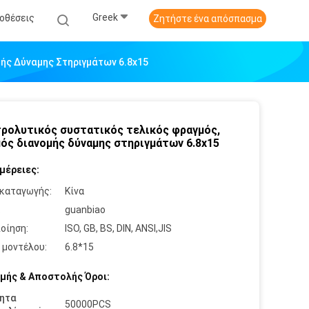
Greek
οθέσεις
Ζητήστε ένα απόσπασμα
ής Δύναμης Στηριγμάτων 6.8x15
ρολυτικός συστατικός τελικός φραγμός,
ός διανομής δύναμης στηριγμάτων 6.8x15
μέρειες:
καταγωγής:
Κίνα
:
guanbiao
οίηση:
ISO, GB, BS, DIN, ANSI,JIS
 μοντέλου:
6.8*15
μής & Αποστολής Όροι:
ητα
50000PCS