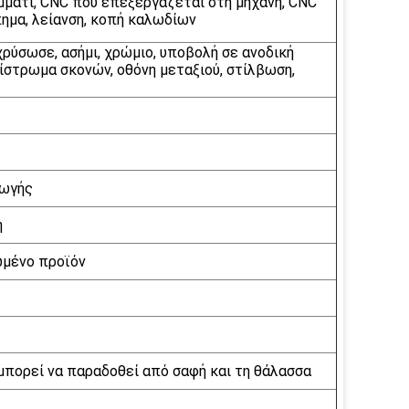
μμάτι, CNC που επεξεργάζεται στη μηχανή, CNC
πημα, λείανση, κοπή καλωδίων
χρύσωσε, ασήμι, χρώμιο, υποβολή σε ανοδική
ίστρωμα σκονών, οθόνη μεταξιού, στίλβωση,
γωγής
ή
ωμένο προϊόν
μπορεί να παραδοθεί από σαφή και τη θάλασσα