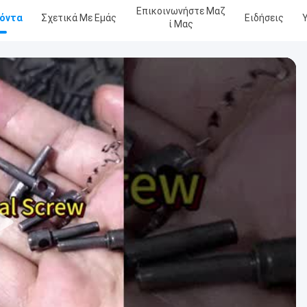
Επικοινωνήστε Μαζ
όντα
Σχετικά Με Εμάς
Ειδήσεις
Ί Μας