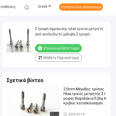
Greek
Υποθέσεις
Ζητήστε ένα απόσπασμα
Στροφή σφράγισης ηλεκτρικού μετρητή
από ανοξείδωτο χάλυβα Στροφή
ασφαλείας ανθεκτικής παραβίασης για
την προστασία του μετρητή κοινής
Επικοινωνήστε τώρα
ωφέλειας
Μάθετε Περισσότερα
Σχετικά βίντεο
2.0mm Μέγεθος τρύπας
Ηλεκτρικός μετρητής Στ
ροφές Κεφαλάκια 0,2kg Α
κριβώς κατασκευασμένα
εξαρτήματα για ασφαλεί
ς ηλεκτρικές εγκαταστά
Ηλεκτρικές βίδες μετρητών
00:16
2026-02-14