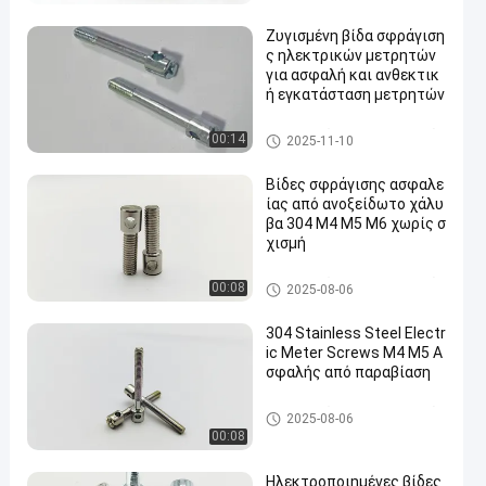
σεις
Ζυγισμένη βίδα σφράγιση
ς ηλεκτρικών μετρητών
για ασφαλή και ανθεκτικ
ή εγκατάσταση μετρητών
Ηλεκτρικές βίδες μετρητών
00:14
2025-11-10
Βίδες σφράγισης ασφαλε
ίας από ανοξείδωτο χάλυ
βα 304 M4 M5 M6 χωρίς σ
χισμή
Ηλεκτρικές βίδες μετρητών
00:08
2025-08-06
304 Stainless Steel Electr
ic Meter Screws M4 M5 Α
σφαλής από παραβίαση
Ηλεκτρικές βίδες μετρητών
2025-08-06
00:08
Ηλεκτροποιημένες βίδες