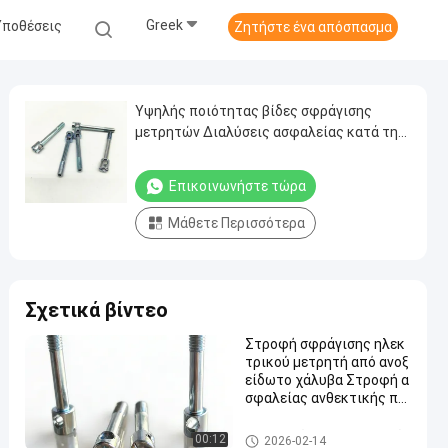
Greek
Υποθέσεις
Ζητήστε ένα απόσπασμα
Υψηλής ποιότητας βίδες σφράγισης
μετρητών ∆ιαλύσεις ασφαλείας κατά της
παραβίασης για μετρητές κοινής
ωφέλειας
Επικοινωνήστε τώρα
Μάθετε Περισσότερα
Σχετικά βίντεο
Στροφή σφράγισης ηλεκ
τρικού μετρητή από ανοξ
είδωτο χάλυβα Στροφή α
σφαλείας ανθεκτικής πα
ραβίασης για την προστα
σία του μετρητή κοινής
Ηλεκτρικές βίδες μετρητών
00:12
2026-02-14