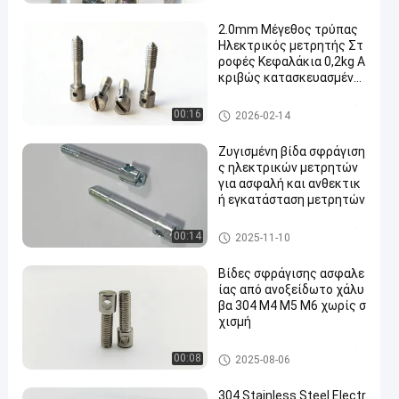
ωφέλειας
2.0mm Μέγεθος τρύπας
Ηλεκτρικός μετρητής Στ
ροφές Κεφαλάκια 0,2kg Α
κριβώς κατασκευασμένα
εξαρτήματα για ασφαλεί
ς ηλεκτρικές εγκαταστά
Ηλεκτρικές βίδες μετρητών
00:16
2026-02-14
σεις
Ζυγισμένη βίδα σφράγιση
ς ηλεκτρικών μετρητών
για ασφαλή και ανθεκτικ
ή εγκατάσταση μετρητών
Ηλεκτρικές βίδες μετρητών
00:14
2025-11-10
Βίδες σφράγισης ασφαλε
ίας από ανοξείδωτο χάλυ
βα 304 M4 M5 M6 χωρίς σ
χισμή
Ηλεκτρικές βίδες μετρητών
00:08
2025-08-06
304 Stainless Steel Electr