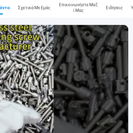
Επικοινωνήστε Μαζ
όντα
Σχετικά Με Εμάς
Ειδήσεις
Ί Μας