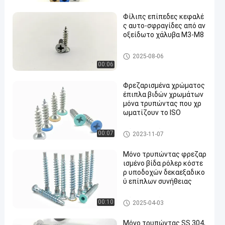
Φίλιπς επίπεδες κεφαλέ
ς αυτο-σφραγίδες από αν
οξείδωτο χάλυβα M3-M8
Μόνες τρυπώντας βίδες ανο
2025-08-06
ξείδωτου
00:06
Φρεζαρισμένα χρώματος
έπιπλα βιδών χρωμάτων
μόνα τρυπώντας που χρ
ωματίζουν το ISO
Μόνες τρυπώντας βίδες ανο
00:07
2023-11-07
ξείδωτου
Μόνο τρυπώντας φρεζαρ
ισμένο βίδα ρόλερ κόστε
ρ υποδοχών δεκαεξαδικο
ύ επίπλων συνήθειας
Μόνες τρυπώντας βίδες ανο
00:10
2025-04-03
ξείδωτου
Μόνο τρυπώντας SS 304,