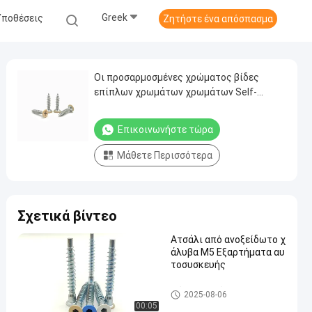
Greek
Υποθέσεις
Ζητήστε ένα απόσπασμα
Οι προσαρμοσμένες χρώματος βίδες
επίπλων χρωμάτων χρωμάτων Self-
Tapping φρεζάρισαν τις διαγώνιες βίδες
Επικοινωνήστε τώρα
Μάθετε Περισσότερα
Σχετικά βίντεο
Ατσάλι από ανοξείδωτο χ
άλυβα M5 Εξαρτήματα αυ
τοσυσκευής
Μόνες τρυπώντας βίδες ανο
2025-08-06
ξείδωτου
00:05