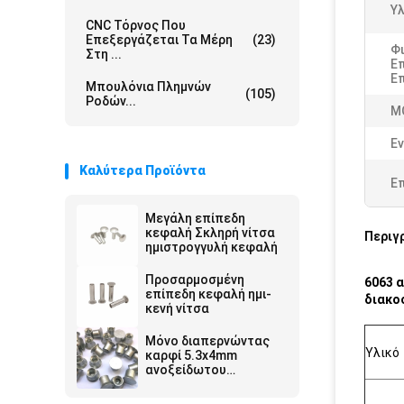
Υλ
CNC Τόρνος Που
Επεξεργάζεται Τα Μέρη
(23)
Φι
Στη ...
Ε
Επ
Μπουλόνια Πλημνών
(105)
Ροδών...
M
Εν
Καλύτερα Προϊόντα
Ε
Μεγάλη επίπεδη
κεφαλή Σκληρή νίτσα
Περιγ
ημιστρογγυλή κεφαλή
Προσαρμοσμένη
6063 
επίπεδη κεφαλή ημι-
διακο
κενή νίτσα
Μόνο διαπερνώντας
Υλικό
καρφί 5.3x4mm
ανοξείδωτου
αμμόστρωση 5.3x5mm
5.3x6mm