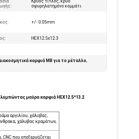
ασία
Κρύος τίτλος, κρύο
ωγής:
σφυρηλατημένο κομμάτι
κός:
+/- 0.05mm
ος:
HEX12.5x12.3
Διακοσμητικά καρφιά ΜΒ για το μέταλλο
,
λυμπώντας μαύρα καρφιά HEX12.5*13.2
ράμα αργιλίου, χάλυβας,
άνθρακα, χάλυβας κραμάτων,
, CNC που επεξεργάζεται