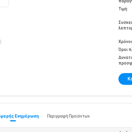
παραγγ
Τιμή:
Συσκε
λεπτομ
Χρόνο
Όροι 
Δυνατ
προσφ
Κ
μερής Ενημέρωση
Περιγραφή Προϊόντων