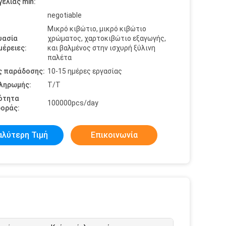
ελίας min:
negotiable
Μικρό κιβώτιο, μικρό κιβώτιο
υασία
χρώματος, χαρτοκιβώτιο εξαγωγής,
έρειες:
και βαλμένος στην ισχυρή ξύλινη
παλέτα
ς παράδοσης:
10-15 ημέρες εργασίας
πληρωμής:
T/T
ότητα
100000pcs/day
οράς:
αλύτερη Τιμή
Επικοινωνία