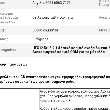
Διαδικ
ικό:
Αργίλιο 6061 6063 7075
Παραγ
νίρισμα/
πεξεργασία
στίλβωση, παθητικότητα
Ανεκτι
ιφάνειας:
OQ:
50000 κομμάτια
Μέγεθ
ιαίος:
3.25g/pcs
HEX12.5x13.2 1 4 λαϊκά καρφιά ανοξείδωτου
,
πισημαίνω:
Διακοσμητικά καρφιά ODM για το μέταλλο
ραφή προϊόντων
αργιλίου του CD εγκαταστάσεων γεώτρησης ηλεκτροφορητικά κο
σμήσεων αυτοκινήτων τροποποιημένα ρόδα
Ανοξείδωτο, ορείχαλκος, χαλκός, αργίλιο, κ
χάλυβας χαμηλού άνθρακα, μέσος χάλυβας 
κράμα τιτανίου, κ.λπ.
Κρύος τίτλος, κρύο σφυρηλατημένο κομμάτι