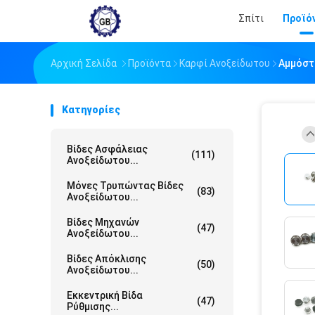
Σπίτι
Προϊό
Αρχική Σελίδα
Προϊόντα
Καρφί Ανοξείδωτου
Αμμόστ
Κατηγορίες
Βίδες Ασφάλειας
(111)
Ανοξείδωτου...
Μόνες Τρυπώντας Βίδες
(83)
Ανοξείδωτου...
Βίδες Μηχανών
(47)
Ανοξείδωτου...
Βίδες Απόκλισης
(50)
Ανοξείδωτου...
Εκκεντρική Βίδα
(47)
Ρύθμισης...