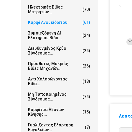
Ηλεκτρικές Βίδες
(70)
Μετρητών...
Καρφί Ανοξείδωτου
(61)
Συμπιεζόμενη Δί
(24)
Ελατηρίου Βίδα...
Διευθυνμένος Κρύο
(24)
Σύνδεσμος...
Πρόσθετες Μακριές
(26)
Βίδες Μηχανών...
Αντι Χαλαρώνοντας
(13)
Βίδα...
Μη Τυποποιημένος
(74)
Σύνδεσμος...
Καρφίτσα Άξονων
(15)
Κίνησης...
Λεπτο
Γυαλίζοντας Εξάρτηση
(7)
Εργαλείων...