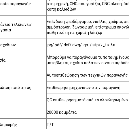
κασία παραγωγής
στη μηχανή, CNC που γυρίζει, CNC άλεση, δι
κοπή καλωδίων
Επένδυση ψευδάργυρου, νικέλιο, χρώμιο, υπ
άνεια τελειώνει/
αμμόστρωση, ζωγραφική, επίστρωμα σκονών
ργασία
παθητικότητα, χάραξη λέιζερ
 σχεδίων
jpg/.pdf/.dxf/.dwg/.igs. /.stp/x_t κ.λπ.
Μπορούμε να παραγάγουμε τυποποιημένους
σία
μεταβλητοί, σχέδιο πελατών είναι ευπρόσδε
Αυτοεπιθεώρηση των τεχνικών παραγωγής
άλιση ποιότητας
Επιθεώρηση μηχανικών στην παραγωγή
QC επιθεώρηση μετά από το ολοκληρωμένο 
20000 κομμάτια
πληρωμής
T/T