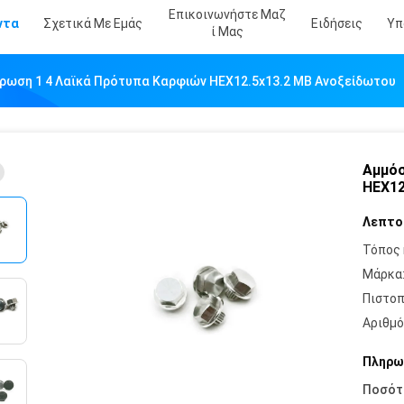
Επικοινωνήστε Μαζ
ντα
Σχετικά Με Εμάς
Ειδήσεις
Υπ
Ί Μας
ρωση 1 4 Λαϊκά Πρότυπα Καρφιών HEX12.5x13.2 ΜΒ Ανοξείδωτου
Αμμόσ
HEX12
Λεπτο
Τόπος 
Μάρκα
Πιστοπ
Αριθμό
Πληρω
Ποσότ