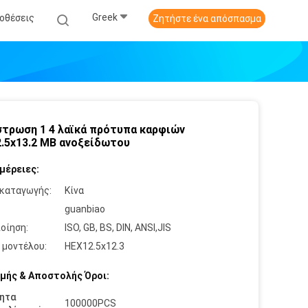
Greek
οθέσεις
Ζητήστε ένα απόσπασμα
τρωση 1 4 λαϊκά πρότυπα καρφιών
.5x13.2 ΜΒ ανοξείδωτου
μέρειες:
καταγωγής:
Κίνα
:
guanbiao
οίηση:
ISO, GB, BS, DIN, ANSI,JIS
 μοντέλου:
HEX12.5x12.3
μής & Αποστολής Όροι:
ητα
100000PCS