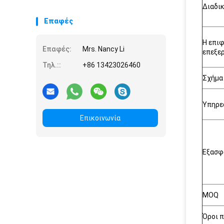
Διαδι
Επαφές
Η επιφ
Επαφές:
Mrs. Nancy Li
επεξε
Τηλ.::
+86 13423026460
Σχήμα
Υπηρε
Επικοινωνία
Εξασφ
MOQ
Όροι 