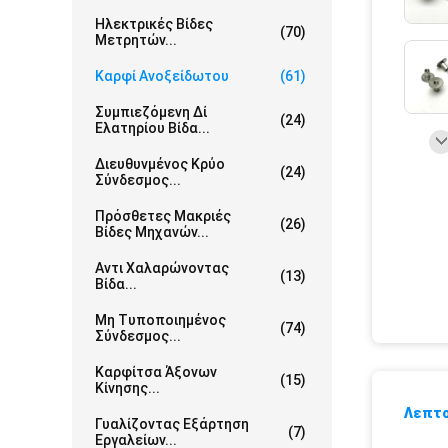
Ηλεκτρικές Βίδες
(70)
Μετρητών...
Καρφί Ανοξείδωτου
(61)
Συμπιεζόμενη Δί
(24)
Ελατηρίου Βίδα...
Διευθυνμένος Κρύο
(24)
Σύνδεσμος...
Πρόσθετες Μακριές
(26)
Βίδες Μηχανών...
Αντι Χαλαρώνοντας
(13)
Βίδα...
Μη Τυποποιημένος
(74)
Σύνδεσμος...
Καρφίτσα Άξονων
(15)
Κίνησης...
Λεπτο
Γυαλίζοντας Εξάρτηση
(7)
Εργαλείων...