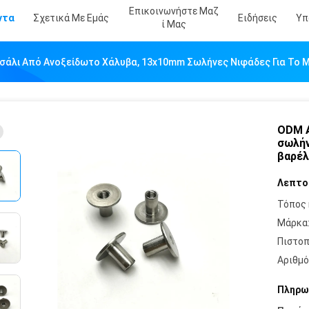
Επικοινωνήστε Μαζ
ντα
Σχετικά Με Εμάς
Ειδήσεις
Υπ
Ί Μας
σάλι Από Ανοξείδωτο Χάλυβα, 13x10mm Σωλήνες Νιφάδες Για Το 
ODM Α
σωλήν
βαρέλ
Λεπτο
Τόπος 
Μάρκα
Πιστοπ
Αριθμό
Πληρω