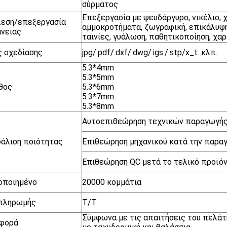
σύρματος
Επεξεργασία με ψευδάργυρο, νικέλιο, 
λεση/επεξεργασία
αμμοκροτήματα, ζωγραφική, επικάλυψη
νειας
ταινίες, γυάλωση, παθητικοποίηση, χα
 σχεδίασης
jpg/.pdf/.dxf/.dwg/.igs./.stp/x_t. κλπ.
5.3*4mm
5.3*5mm
θος
5.3*6mm
5.3*7mm
5.3*8mm
Αυτοεπιθεώρηση τεχνικών παραγωγή
άλιση ποιότητας
Επιθεώρηση μηχανικού κατά την παρα
Επιθεώρηση QC μετά το τελικό προϊό
οποιημένο
20000 κομμάτια
 πληρωμής
Τ/Τ
Σύμφωνα με τις απαιτήσεις του πελάτ
φορά