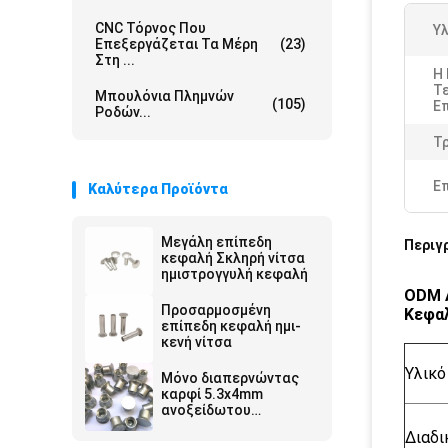
CNC Τόρνος Που
Υλ
Επεξεργάζεται Τα Μέρη
(23)
Στη ...
Η
Τε
Μπουλόνια Πλημνών
(105)
Ε
Ροδών...
Τ
Ε
Καλύτερα Προϊόντα
Μεγάλη επίπεδη
Περιγ
κεφαλή Σκληρή νίτσα
ημιστρογγυλή κεφαλή
ODM Α
Προσαρμοσμένη
Κεφα
επίπεδη κεφαλή ημι-
κενή νίτσα
Υλικό
Μόνο διαπερνώντας
καρφί 5.3x4mm
ανοξείδωτου
αμμόστρωση 5.3x5mm
Διαδι
5.3x6mm