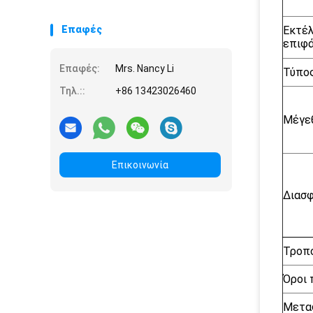
Επαφές
Εκτέ
επιφά
Επαφές:
Mrs. Nancy Li
Τύπος
Τηλ.::
+86 13423026460
Μέγε
Επικοινωνία
Διασφ
Τροπ
Όροι
Μετα