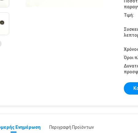
Ποσότ
παραγγ
Τιμή:
Συσκε
λεπτομ
Χρόνο
Όροι 
Δυνατ
προσφ
Κ
μερής Ενημέρωση
Περιγραφή Προϊόντων