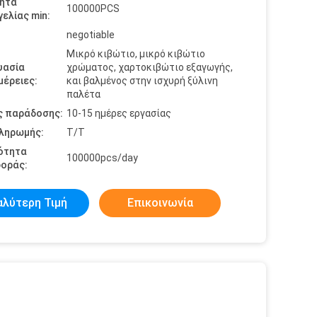
ητα
100000PCS
ελίας min:
negotiable
Μικρό κιβώτιο, μικρό κιβώτιο
υασία
χρώματος, χαρτοκιβώτιο εξαγωγής,
έρειες:
και βαλμένος στην ισχυρή ξύλινη
παλέτα
ς παράδοσης:
10-15 ημέρες εργασίας
πληρωμής:
T/T
ότητα
100000pcs/day
οράς:
αλύτερη Τιμή
Επικοινωνία