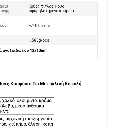
ασία
Κρύος τίτλος, κρύο
ωγής:
σφυρηλατημένο κομμάτι
κός:
+/- 0.05mm
1.583g/pcs
ιά ανοξείδωτου 13x10mm
,
εις Κουφάκια Για Μεταλλική Κεφαλή
 χαλκό, αλουμίνιο, κράμα
χάλυβα, μέσο άνθρακα
 κλπ.
η, μηχανική επεξεργασία
ση, χτύπημα, άλεση, κοπή