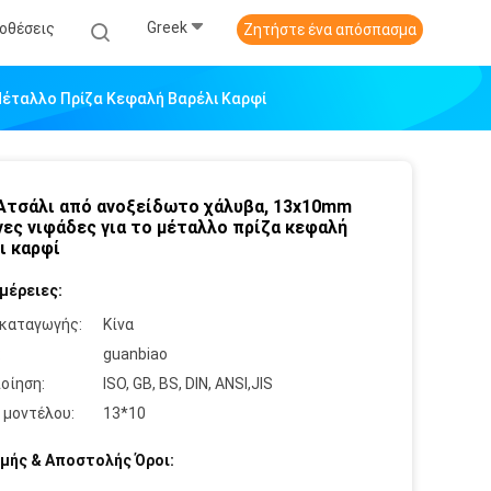
Greek
οθέσεις
Ζητήστε ένα απόσπασμα
Μέταλλο Πρίζα Κεφαλή Βαρέλι Καρφί
τσάλι από ανοξείδωτο χάλυβα, 13x10mm
ες νιφάδες για το μέταλλο πρίζα κεφαλή
ι καρφί
μέρειες:
καταγωγής:
Κίνα
:
guanbiao
οίηση:
ISO, GB, BS, DIN, ANSI,JIS
 μοντέλου:
13*10
μής & Αποστολής Όροι: