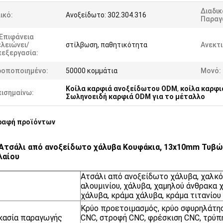
Διαδικ
ικό:
Ανοξείδωτο: 302.304.316
Παραγ
 Επιφάνεια
λειώνει/
στίλβωση, παθητικότητα
Ανεκτι
πεξεργασία:
ροποποιημένο:
50000 κομμάτια
Μονό:
Κοίλα καρφιά ανοξείδωτου ODM
,
κοίλα καρφ
πισημαίνω:
Σωληνοειδή καρφιά ODM για το μέταλλο
ραφή προϊόντων
τσάλι από ανοξείδωτο χάλυβα Κουφάκια, 13x10mm Τυβώδ
λαίου
Ατσάλι από ανοξείδωτο χάλυβα, χαλκό,
αλουμινίου, χάλυβα, χαμηλού άνθρακα 
χάλυβα, κράμα χάλυβα, κράμα τιτανίου
Κρύο προετοιμασμός, κρύο σφυρηλάτησ
κασία παραγωγής
CNC, στροφή CNC, φρέσκιση CNC, τρύπη