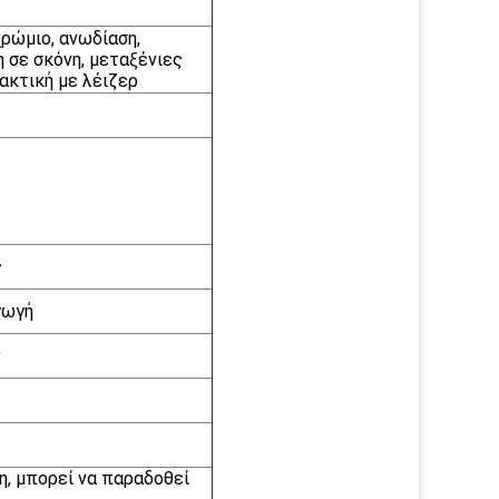
χρώμιο, ανωδίαση,
 σε σκόνη, μεταξένιες
ρακτική με λέιζερ
ς
γωγή
ν
η, μπορεί να παραδοθεί