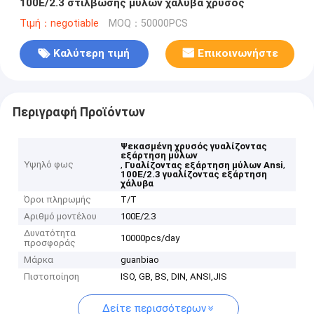
100E/2.3 στίλβωσης μύλων χάλυβα χρυσός
Τιμή：negotiable
MOQ：50000PCS
Καλύτερη τιμή
Επικοινωνήστε
Περιγραφή Προϊόντων
Ψεκασμένη χρυσός γυαλίζοντας
εξάρτηση μύλων
Υψηλό φως
,
,
Γυαλίζοντας εξάρτηση μύλων Ansi
100E/2.3 γυαλίζοντας εξάρτηση
χάλυβα
Όροι πληρωμής
T/T
Αριθμό μοντέλου
100E/2.3
Δυνατότητα
10000pcs/day
προσφοράς
Μάρκα
guanbiao
Πιστοποίηση
ISO, GB, BS, DIN, ANSI,JIS
Δείτε περισσότερων