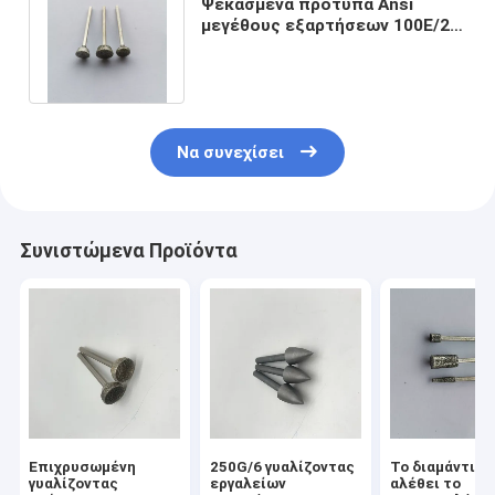
Ψεκασμένα πρότυπα Ansi
μεγέθους εξαρτήσεων 100E/2.3
στίλβωσης μύλων χάλυβα
χρυσός
Να συνεχίσει
Συνιστώμενα Προϊόντα
Επιχρυσωμένη
250G/6 γυαλίζοντας
Το διαμάντι π
γυαλίζοντας
εργαλείων
αλέθει το