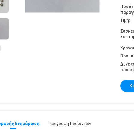
Ποσότ
παραγγ
Τιμή:
Συσκε
λεπτομ
Χρόνο
Όροι 
Δυνατ
προσφ
Κ
μερής Ενημέρωση
Περιγραφή Προϊόντων