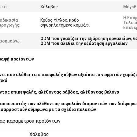
ικό:
Χάλυβας
Μέγεθ
Η Επι
αδικασία
Κρύος τίτλος, κρύο
Τελειώ
αραγωγής:
σφυρηλατημένο κομμάτι
Επεξε
ODM που γυαλίζει την εξάρτηση εργαλείων
,
6
πισημαίνω:
ODM που αλέθει την εξάρτηση εργαλείων
ραφή προϊόντων
ντι που αλέθει τα επικεφαλής κύβων αξιόπιστα νεφριτών χαρά
ικά
ντας επικεφαλής, αλέθοντας ράβδος, αλέθοντας βελόνα
τασκευαστές των αλέθοντας κεφαλιών διαμαντιών των διάφορων
οσαρμοστούν σύμφωνα με τα σχέδια πελατών
ας παραμέτρου προϊόντων
Χάλυβας