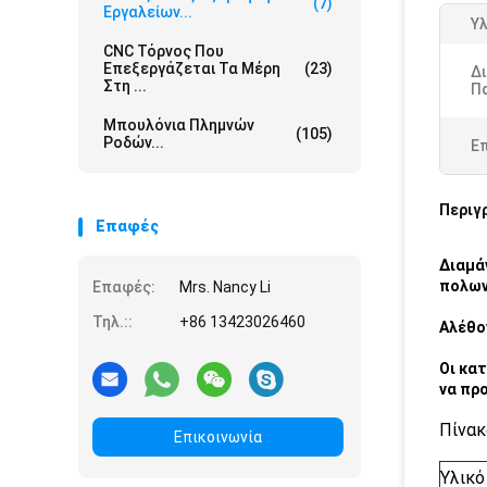
(7)
Εργαλείων...
Υλ
CNC Τόρνος Που
Επεξεργάζεται Τα Μέρη
(23)
Δι
Στη ...
Π
Μπουλόνια Πλημνών
(105)
Ροδών...
Ε
Περιγ
Επαφές
Διαμά
πολων
Επαφές:
Mrs. Nancy Li
Τηλ.::
+86 13423026460
Αλέθο
Οι κα
να πρ
Πίνακ
Επικοινωνία
Υλικό