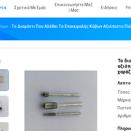
Επικοινωνήστε Μαζ
ντα
Σχετικά Με Εμάς
Ειδήσεις
Υπ
Ί Μας
είων
Το Διαμάντι Που Αλέθει Το Επικεφαλής Κύβων Αξιόπιστο 
Το δι
αξιόπ
χαράζ
Λεπτο
Τόπος 
Μάρκα
Πιστοπ
Αριθμό
Πληρω