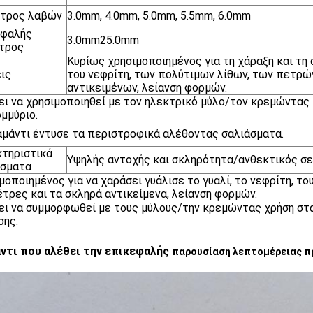
ετρος λαβών
3.0mm, 4.0mm, 5.0mm, 5.5mm, 6.0mm
εφαλής
3.0mm25.0mm
τρος
Κυρίως χρησιμοποιημένος για τη χάραξη και τη 
ις
του νεφρίτη, των πολύτιμων λίθων, των πετρώ
αντικειμένων, λείανση φορμών.
ι να χρησιμοποιηθεί με τον ηλεκτρικό μύλο/τον κρεμώντας
μμύριο.
αμάντι έντυσε τα περιστροφικά αλέθοντας σαλιάσματα.
τηριστικά
Υψηλής αντοχής και σκληρότητα/ανθεκτικός σε 
ίσματα
μοποιημένος για να χαράσει γυάλισε το γυαλί, το νεφρίτη, το
έτρες και τα σκληρά αντικείμενα, λείανση φορμών.
ι να συμμορφωθεί με τους μύλους/την κρεμώντας χρήση σ
σης.
ντι που αλέθει την επικεφαλής
παρουσίαση λεπτομέρειας π