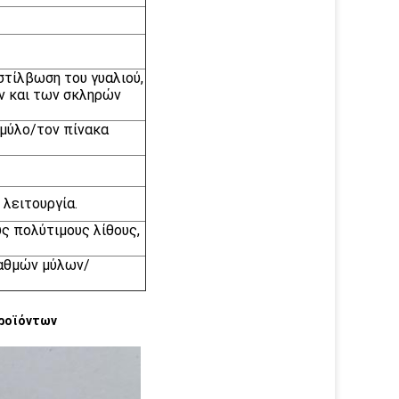
στίλβωση του γυαλιού,
ν και των σκληρών
 μύλο/τον πίνακα
λειτουργία.
υς πολύτιμους λίθους,
ταθμών μύλων/
ροϊόντων