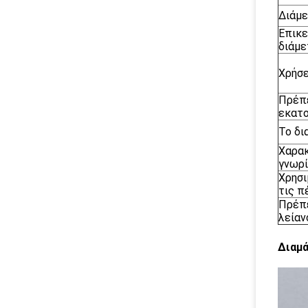
Διάμ
Επικ
διάμε
Χρήσε
Πρέπε
εκατο
Το δι
Χαρακ
γνωρ
Χρησι
τις π
Πρέπε
λείαν
Διαμά