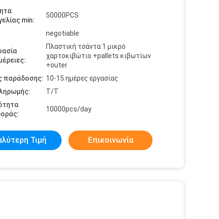
ητα
50000PCS
ελίας min:
negotiable
Πλαστική τσάντα 1 μικρό
υασία
χαρτοκιβώτιο +pallets κιβωτίων
έρειες:
+outer
ς παράδοσης:
10-15 ημέρες εργασίας
πληρωμής:
T/T
ότητα
10000pcs/day
οράς:
αλύτερη Τιμή
Επικοινωνία