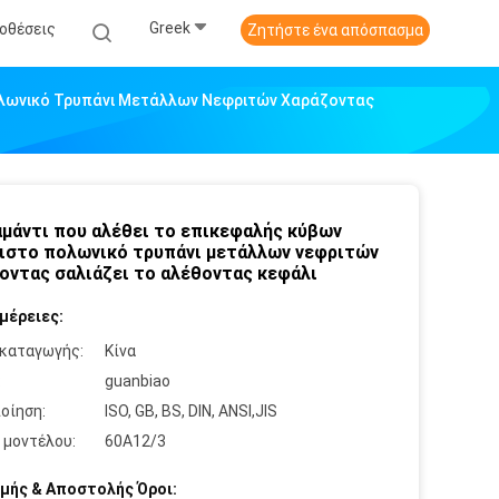
Greek
οθέσεις
Ζητήστε ένα απόσπασμα
Πολωνικό Τρυπάνι Μετάλλων Νεφριτών Χαράζοντας
αμάντι που αλέθει το επικεφαλής κύβων
ιστο πολωνικό τρυπάνι μετάλλων νεφριτών
οντας σαλιάζει το αλέθοντας κεφάλι
μέρειες:
καταγωγής:
Κίνα
:
guanbiao
οίηση:
ISO, GB, BS, DIN, ANSI,JIS
 μοντέλου:
60A12/3
μής & Αποστολής Όροι: