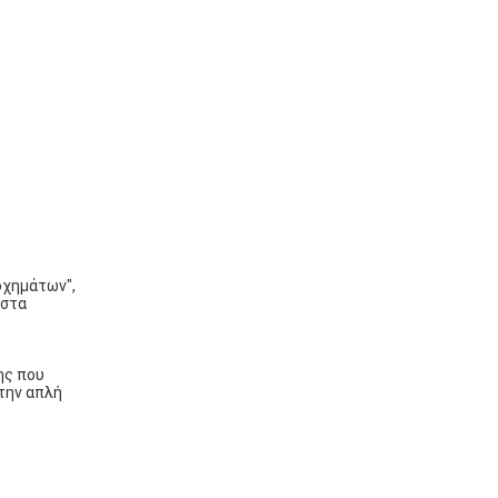
οχημάτων",
ιστα
ης που
 την απλή