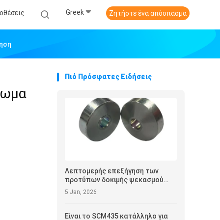
Greek
οθέσεις
Ζητήστε ένα απόσπασμα
γηση
Πιό Πρόσφατες Ειδήσεις
ρωμα
Λεπτομερής επεξήγηση των
προτύπων δοκιμής ψεκασμού
αλατιού για συνδετήρες
5 Jan, 2026
Είναι το SCM435 κατάλληλο για