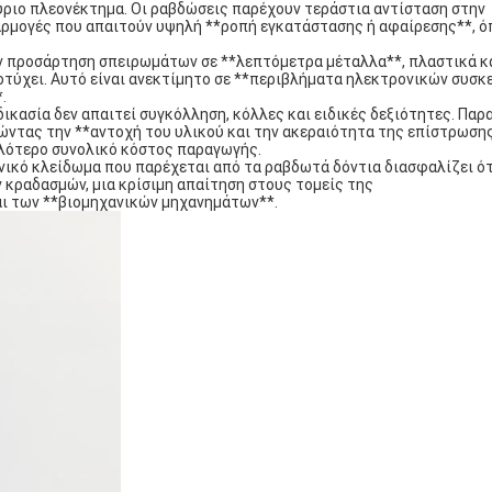
ριο πλεονέκτημα. Οι ραβδώσεις παρέχουν τεράστια αντίσταση στην
φαρμογές που απαιτούν υψηλή **ροπή εγκατάστασης ή αφαίρεσης**, 
ν προσάρτηση σπειρωμάτων σε **λεπτόμετρα μέταλλα**, πλαστικά κ
οτύχει. Αυτό είναι ανεκτίμητο σε **περιβλήματα ηλεκτρονικών συσκ
.
ικασία δεν απαιτεί συγκόλληση, κόλλες και ειδικές δεξιότητες. Πα
ρώντας την **αντοχή του υλικού και την ακεραιότητα της επίστρωση
λότερο συνολικό κόστος παραγωγής.
ικό κλείδωμα που παρέχεται από τα ραβδωτά δόντια διασφαλίζει ότ
κραδασμών, μια κρίσιμη απαίτηση στους τομείς της
αι των **βιομηχανικών μηχανημάτων**.