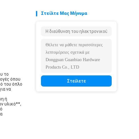
Στείλτε Μας Μήνυμα
ου το
μογές όπου
Στείλετε
κό του όπλο
για να
νη ή
ν υλικό**,
πό
να