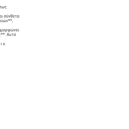
όπως
αι σύνθετα
ευών**,
ραμορφώνει
ς**. Αυτό
ι ο