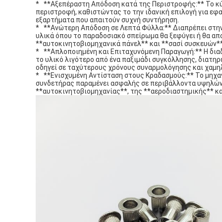
* **Αξεπέραστη Απόδοση κατά της Περιστροφής:** Το κύ
περιστροφή, καθιστώντας το την ιδανική επιλογή για ε
εξαρτήματα που απαιτούν συχνή συντήρηση.
* **Ανώτερη Απόδοση σε Λεπτά Φύλλα:** Διαπρέπει στη
υλικά όπου το παραδοσιακό σπείρωμα θα ξεφύγει ή θα απ
**αυτοκινητοβιομηχανικά πάνελ** και **σασί συσκευών**
* **Απλοποιημένη και Επιταχυνόμενη Παραγωγή:** Η διαδ
το υλικό λιγότερο από ένα παξιμάδι συγκόλλησης, διατη
οδηγεί σε ταχύτερους χρόνους συναρμολόγησης και χαμη
* **Ενισχυμένη Αντίσταση στους Κραδασμούς:** Το μηχαν
συνδετήρας παραμένει ασφαλής σε περιβάλλοντα υψηλών 
**αυτοκινητοβιομηχανίας**, της **αεροδιαστημικής** κ