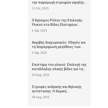
την παραγωγή στροφών υψηλής
αντοχής;
13 Oct, 2025
Ο Κρίσιμος Ρόλος της Επιλογής
Υλικού στα Βίδες Ελατηρίων
Ψύκτρας
6 Sep, 2025
Ακριβής διαχωρισμός: Οδηγός για
τη διαμόρφωση μεγέθους των
οβελών εξάγωνας για την άψογη
3 Sep, 2025
συναρμολόγηση
Επιστήμη του υλικού: Επιλογή της
κατάλληλης ολικής βίδες για τις
απαιτούμενες ανάγκες
30 Aug, 2025
Στροφές ανδρικής και θηλυκής
αντίστασης: Η δομική
ραχοκοκαλιά του σύγχρονου
28 Aug, 2025
ηλεκτρονικού εξοπλισμού