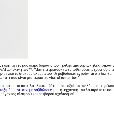
σε όλη τη νέα μας σειρά δομών υποστήριξης μπαταριών ηλεκτρικών 
 OEM αυτοκινήτων**. "Μας επιτρέπουν να τοποθετούμε ισχυρά, αξιόπ
 σε λεπτά δίσκους αλουμινίου. Οι ραβδώσεις εγγυώνται ότι δεν θα
 κάτι που είναι μια τεράστια νίκη αξιοπιστίας."
ερα και πιο ποικίλα υλικά, η ζήτηση για αξιόπιστες λύσεις στερέωσ
παξιμάδι πριτσίνι με ραβδώσεις
, με τη μηχανική του λαμπρότητα και
παράγοντας ελαφρού και στιβαρού σχεδιασμού.