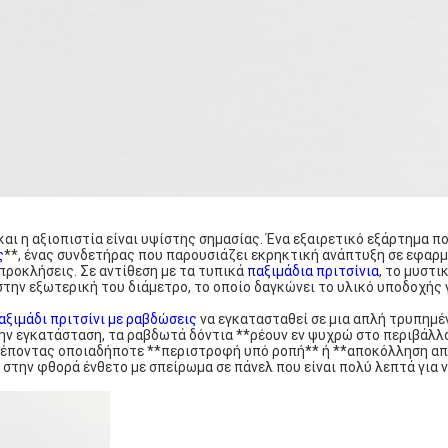
ι η αξιοπιστία είναι υψίστης σημασίας. Ένα εξαιρετικό εξάρτημα π
ς
**, ένας συνδετήρας που παρουσιάζει εκρηκτική ανάπτυξη σε εφαρ
προκλήσεις. Σε αντίθεση με τα τυπικά
παξιμάδια πριτσίνια
, το μυστι
στην εξωτερική του διάμετρο, το οποίο δαγκώνει το υλικό υποδοχής 
αξιμάδι πριτσίνι με ραβδώσεις
να εγκατασταθεί σε μια απλή τρυπημέ
την εγκατάσταση, τα ραβδωτά δόντια **ρέουν εν ψυχρώ στο περιβάλλο
τρέποντας οποιαδήποτε **περιστροφή υπό ροπή** ή **αποκόλληση α
 στην φθορά ένθετο με σπείρωμα σε πάνελ που είναι πολύ λεπτά για 