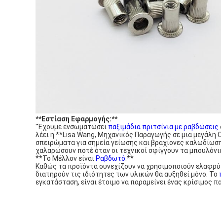
**Εστίαση Εφαρμογής:**
"Έχουμε ενσωματώσει
παξιμάδια πριτσίνια με ραβδώσεις
λέει η **Lisa Wang, Μηχανικός Παραγωγής σε μια μεγάλη
σπειρώματα για σημεία γείωσης και βραχίονες καλωδίωσης
χαλαρώσουν ποτέ όταν οι τεχνικοί σφίγγουν τα μπουλόνια,
**Το Μέλλον είναι
Ραβδωτό
:**
Καθώς τα προϊόντα συνεχίζουν να χρησιμοποιούν ελαφρύτ
διατηρούν τις ιδιότητες των υλικών θα αυξηθεί μόνο. Το
εγκατάσταση, είναι έτοιμο να παραμείνει ένας κρίσιμος 