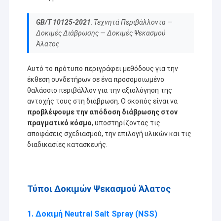
GB/T 10125-2021
:
Τεχνητά Περιβάλλοντα —
Δοκιμές Διάβρωσης — Δοκιμές Ψεκασμού
Άλατος
Αυτό το πρότυπο περιγράφει μεθόδους για την
έκθεση συνδετήρων σε ένα προσομοιωμένο
θαλάσσιο περιβάλλον για την αξιολόγηση της
αντοχής τους στη διάβρωση. Ο σκοπός είναι να
προβλέψουμε την απόδοση διάβρωσης στον
πραγματικό κόσμο
, υποστηρίζοντας τις
αποφάσεις σχεδιασμού, την επιλογή υλικών και τις
διαδικασίες κατασκευής.
Σπίτι
Η Co. προϊόντων υλικού Guanbiao Dongguan, ΕΠΕ, που
καθιερώνεται το 2013, είναι ένα εργοστάσιο επεξεργασίας
Προϊόντα
Τύποι Δοκιμών Ψεκασμού Άλατος
υλικού βιδών ενσωματώνοντας την Ε&Α, την παραγωγή και τις
πωλήσεις, που εστιάζουν στις ηλεκτρονικές και ηλεκτρικές
Σχετικά με εμάς
συσκευές, το θερμαντικό σώμα υπολογιστών, τον εξοπλισμό
1. Δοκιμή Neutral Salt Spray (NSS)
επικοινωνίας, το φωτισμό, τη μηχανή, τη μηχανή, το ιατρικό