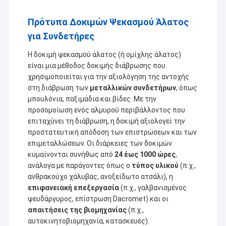
Πρότυπα Δοκιμών Ψεκασμού Άλατος
για Συνδετήρες
Η δοκιμή ψεκασμού άλατος (ή ομίχλης άλατος)
είναι μια μέθοδος δοκιμής διάβρωσης που
χρησιμοποιείται για την αξιολόγηση της αντοχής
στη διάβρωση των
μεταλλικών συνδετήρων
, όπως
μπουλόνια, παξιμάδια και βίδες. Με την
προσομοίωση ενός αλμυρού περιβάλλοντος που
επιταχύνει τη διάβρωση, η δοκιμή αξιολογεί την
προστατευτική απόδοση των επιστρώσεων και των
επιμεταλλώσεων. Οι διάρκειες των δοκιμών
κυμαίνονται συνήθως από
24 έως 1000 ώρες
,
ανάλογα με παράγοντες όπως ο
τύπος υλικού
(π.χ.,
ανθρακούχο χάλυβας, ανοξείδωτο ατσάλι), η
επιφανειακή επεξεργασία
(π.χ., γαλβανισμένος
ψευδάργυρος, επίστρωση Dacromet) και οι
απαιτήσεις της βιομηχανίας
(π.χ.,
αυτοκινητοβιομηχανία, κατασκευές).