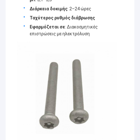
η αιώνια αναζήτησή μας, κοιτάζοντας προς τα εμπρός για να
Βίδες απόκλισης ανοξείδωτου
γίνει ο ειλικρινής συνεργάτης σας! wechat: +8613423026460
Διάρκεια δοκιμής
: 2–24 ώρες
Εκκεντρική βίδα ρύθμισης
Ταχύτερος ρυθμός διάβρωσης
Εφαρμόζεται σε
: Διακοσμητικές
Ηλεκτρικές βίδες μετρητών
επιστρώσεις με ηλεκτρόλυση
Καρφί ανοξείδωτου
Συμπιεζόμενη δί ελατηρίου βίδα
Διευθυνμένος κρύο σύνδεσμος
Πρόσθετες μακριές βίδες μηχανών
Αντι χαλαρώνοντας βίδα
Μη τυποποιημένος σύνδεσμος
Καρφίτσα άξονων κίνησης