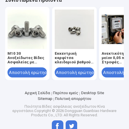
M10 30
Εκκεντρική
Ανεκτικότητα 
Ανοξείδωτες Βίδες
καρφίτσα
μείον 0,05 mm
Ασφαλείας με
κλειδαριού βαθμού
Στροφές
Δεξιόστροφη Φορά
12.9 Hex Socket
ηλεκτρικού μ
Σπειρώματος
Εκκεντρικές βίδες
Κεφαλάκι
Αποστολή ερώτησης
Αποστολή ερώτησης
Αποστολή ε
Βελτιστοποιημένης
±1.5-3.0mm Offset
κατσαρόλης α
Ασφάλειας
Dacromet Coated
ανοξείδωτο χ
Εξοπλισμού
Eccentric Locking
Κατάλληλο για
Επικοινωνίας
Pin
διάφορους τύ
ηλεκτρικών
Αρχική Σελίδα
Περίπου εμείς
Desktop Site
μετρητών
Sitemap
Πολιτική απορρήτου
Ποιότητα
Βίδες ασφάλειας ανοξείδωτου
Κίνα
εργοστάσιο.Copyright © 2026 Dongguan Guanbiao Hardware
Products Co., LTD. All Rights Reserved.