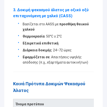
Γυαλίζοντας εξάρτηση εργαλείων
3. Δοκιμή ψεκασμού άλατος με οξικό οξύ
CNC τόρνος που επεξεργάζεται τα μέρη στη μηχανή
επιταχυνόμενη με χαλκό (CASS)
Μπουλόνια πλημνών ροδών
Βασίζεται στο AASS με
προσθήκη θειικού
χαλκού
Θερμοκρασία
: 50°C ± 2°C
Εξαιρετικά επιθετική
Διάρκεια δοκιμής
: 24–72 ώρες
Εφαρμόζεται σε
: Απαιτήσεις υψηλής
απόδοσης (π.χ., εξαρτήματα αυτοκινήτων)
Κοινά Πρότυπα Δοκιμών Ψεκασμού
Άλατος
Όνομα προτύπου
Κω