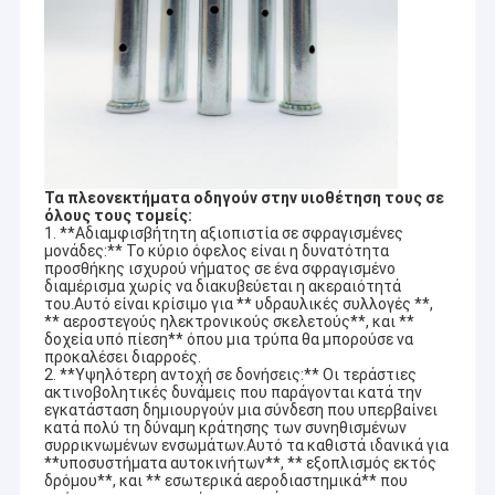
Τα πλεονεκτήματα οδηγούν στην υιοθέτηση τους σε
όλους τους τομείς:
1. **Αδιαμφισβήτητη αξιοπιστία σε σφραγισμένες
μονάδες:** Το κύριο όφελος είναι η δυνατότητα
προσθήκης ισχυρού νήματος σε ένα σφραγισμένο
διαμέρισμα χωρίς να διακυβεύεται η ακεραιότητά
του.Αυτό είναι κρίσιμο για ** υδραυλικές συλλογές **,
** αεροστεγούς ηλεκτρονικούς σκελετούς**, και **
δοχεία υπό πίεση** όπου μια τρύπα θα μπορούσε να
προκαλέσει διαρροές.
2. **Υψηλότερη αντοχή σε δονήσεις:** Οι τεράστιες
ακτινοβολητικές δυνάμεις που παράγονται κατά την
εγκατάσταση δημιουργούν μια σύνδεση που υπερβαίνει
κατά πολύ τη δύναμη κράτησης των συνηθισμένων
συρρικνωμένων ενσωμάτων.Αυτό τα καθιστά ιδανικά για
**υποσυστήματα αυτοκινήτων**, ** εξοπλισμός εκτός
δρόμου**, και ** εσωτερικά αεροδιαστημικά** που