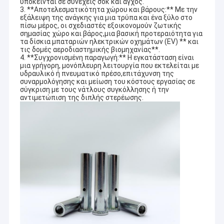
υπόκεινται σε συνεχείς σοκ και άγχος.
3. **Αποτελεσματικότητα χώρου και βάρους:** Με την
εξάλειψη της ανάγκης για μια τρύπα και ένα ξύλο στο
πίσω μέρος, οι σχεδιαστές εξοικονομούν ζωτικής
σημασίας χώρο και βάρος,μια βασική προτεραιότητα για
τα δίσκια μπαταριών ηλεκτρικών οχημάτων (EV) ** και
τις δομές αεροδιαστημικής βιομηχανίας**.
4. **Συγχρονισμένη παραγωγή:** Η εγκατάσταση είναι
μια γρήγορη, μονόπλευρη λειτουργία που εκτελείται με
υδραυλικό ή πνευματικό πρέσο,επιτάχυνση της
συναρμολόγησης και μείωση του κόστους εργασίας σε
σύγκριση με τους νάτλους συγκόλλησης ή την
αντιμετώπιση της διπλής στερέωσης.