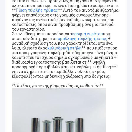
και πιο ευέλικτων προϊόντων, οι μηχανικοί στρέφονται
όλο και περισσότερο σε ένα αξιοσημείωτο συρματικό: το
**
Πίεση τυφλής τρύπας
** Αυτό το καινοτόμο εξαρτήμα
φέρνει επανάσταση στις γραμμές συναρμολόγησης,
παρέχοντας ανθεκτικές, ρινοειδείς ενσωματώσεις σε
καταστάσεις όπου είναι προσβάσιμη μόνο μία πλευρά
του εργαστηρίου.
Σε αντίθεση με τα παραδοσιακά
καρφιά νιφέτου
που
απαιτούν διάτρηση, το
παραλλαγή τυφλής τρύπας
Η
μοναδική σχεδίαση του, που χαρακτηρίζεται από ένα
λεία, κλειστό άκρο
κυλινδρική στήλη
** που πιέζεται σε
μια προεργασμένη τυφλή τρύπα, δημιουργεί ένα μόνιμο
και απίστευτα ισχυρό σημείο αγκυρώσεως με νήματα.Η
διαδικασία εγκατάστασης βασίζεται σε ** υψηλή
προσαρμογή παρεμβολών και ακτινοβολητική πίεση **
για να σχηματιστεί το περιβάλλον υλικό σε κρύο,
εξασφαλίζοντας μηδενική χαλάρωση υπό δονήσεις.
**Γιατί οι ηγέτες της βιομηχανίας τις υιοθετούν:**