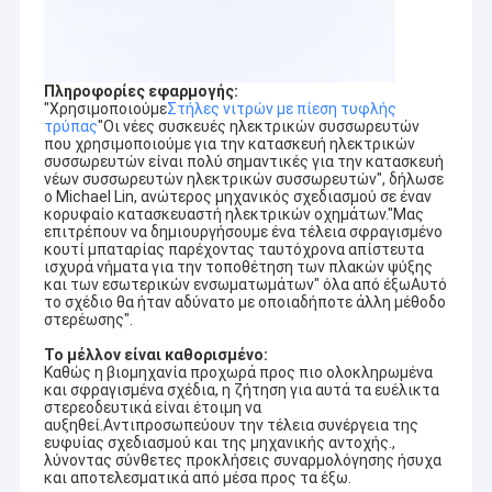
Πληροφορίες εφαρμογής:
"Χρησιμοποιούμε
Στήλες νιτρών με πίεση τυφλής
τρύπας
"Οι νέες συσκευές ηλεκτρικών συσσωρευτών
που χρησιμοποιούμε για την κατασκευή ηλεκτρικών
συσσωρευτών είναι πολύ σημαντικές για την κατασκευή
νέων συσσωρευτών ηλεκτρικών συσσωρευτών", δήλωσε
ο Michael Lin, ανώτερος μηχανικός σχεδιασμού σε έναν
κορυφαίο κατασκευαστή ηλεκτρικών οχημάτων."Μας
επιτρέπουν να δημιουργήσουμε ένα τέλεια σφραγισμένο
κουτί μπαταρίας παρέχοντας ταυτόχρονα απίστευτα
ισχυρά νήματα για την τοποθέτηση των πλακών ψύξης
και των εσωτερικών ενσωματωμάτων" όλα από έξωΑυτό
το σχέδιο θα ήταν αδύνατο με οποιαδήποτε άλλη μέθοδο
στερέωσης".
Το μέλλον είναι καθορισμένο:
Σπίτι
Καθώς η βιομηχανία προχωρά προς πιο ολοκληρωμένα
και σφραγισμένα σχέδια, η ζήτηση για αυτά τα ευέλικτα
Η Co. προϊόντων υλικού Guanbiao Dongguan, ΕΠΕ, που
στερεοδευτικά είναι έτοιμη να
καθιερώνεται το 2013, είναι ένα εργοστάσιο επεξεργασίας
Προϊόντα
αυξηθεί.Αντιπροσωπεύουν την τέλεια συνέργεια της
υλικού βιδών ενσωματώνοντας την Ε&Α, την παραγωγή και τις
ευφυίας σχεδιασμού και της μηχανικής αντοχής.,
πωλήσεις, που εστιάζουν στις ηλεκτρονικές και ηλεκτρικές
λύνοντας σύνθετες προκλήσεις συναρμολόγησης ήσυχα
Σχετικά με εμάς
συσκευές, το θερμαντικό σώμα υπολογιστών, τον εξοπλισμό
και αποτελεσματικά από μέσα προς τα έξω.
επικοινωνίας, το φωτισμό, τη μηχανή, τη μηχανή, το ιατρικό