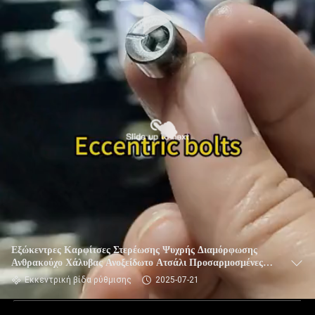
Εξώκεντρες Καρφίτσες Στερέωσης Ψυχρής Διαμόρφωσης
Ανθρακούχο Χάλυβας Ανοξείδωτο Ατσάλι Προσαρμοσμένες
Λύσεις OEM ODM Ψυχρής Κεφαλής Εξώκεντρη Βίδα
Εκκεντρική βίδα ρύθμισης
2025-07-21
Ρύθμισης SUS304