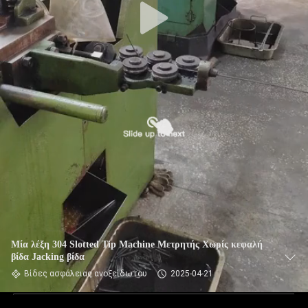
Μία λέξη 304 Slotted Tip Machine Μετρητής Χωρίς κεφαλή
βίδα Jacking βίδα
Βίδες ασφάλειας ανοξείδωτου
2025-04-21