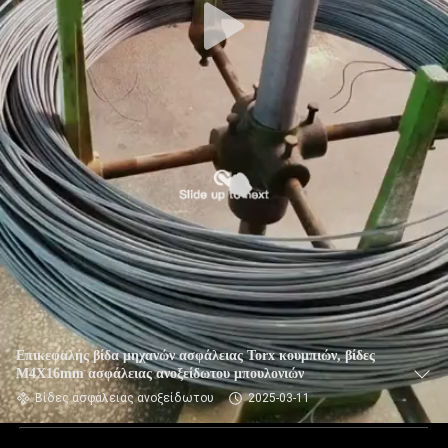
Επικεφαλής βίδα μηχανών ασφάλειας Torx κουμπιών, βίδες
M4X16mm ασφάλειας ανοξείδωτου μπουλονιών
Βίδες ασφάλειας ανοξείδωτου
2025-03-11