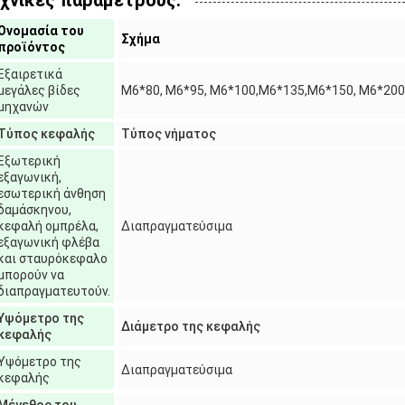
χνικές παραμέτρους:
Ονομασία του
Σχήμα
προϊόντος
Εξαιρετικά
μεγάλες βίδες
M6*80, M6*95, M6*100,M6*135,M6*150, M6*200
μηχανών
Τύπος κεφαλής
Τύπος νήματος
Εξωτερική
εξαγωνική,
εσωτερική άνθηση
δαμάσκηνου,
κεφαλή ομπρέλα,
Διαπραγματεύσιμα
εξαγωνική φλέβα
και σταυρόκεφαλο
μπορούν να
διαπραγματευτούν.
Υψόμετρο της
Διάμετρο της κεφαλής
κεφαλής
Υψόμετρο της
Διαπραγματεύσιμα
κεφαλής