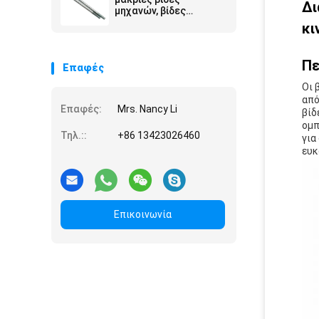
Δι
μηχανών, βίδες
μηχανών ανοξείδωτου
κι
ODM M6
Πε
Επαφές
Οι 
από
Επαφές:
Mrs. Nancy Li
βίδ
ομπ
Τηλ.::
+86 13423026460
για
ευκ
Επικοινωνία