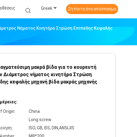
οθέσεις
Greek
Ζητήστε ένα απόσπασμα
ιάμετρος Νήματος Κινητήρα Στρώση Επίπεδης Κεφαλής
αγματεύσιμη μακρά βίδα για το κουρευτή
ν Διάμετρος νήματος κινητήρα Στρώση
δης κεφαλής μηχανή βίδα μακράς μηχανής
μέρειες:
f Origin:
China
:
Long screw
οίηση:
ISO, GB, BS, DIN,ANSIJIS
Number:
M8*200