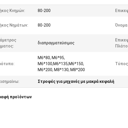
ήκος Κνημών:
80-200
Επικε
ήκος Νημάτων:
80-200
Όνομα
ιάμετρος
Επικε
διαπραγματεύσιμος
ήματος:
Πλάτο
M6*80, M6*95,
ρότυπο:
M6*100,M6*135,M6*150,
Τύπος
M6*200, M8*130, M8*200
πισημαίνω:
Στροφές για μηχανές με μακρά κεφαλή
ραφή προϊόντων