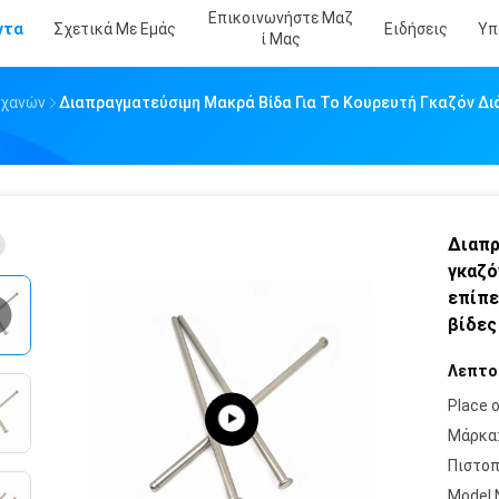
Επικοινωνήστε Μαζ
ντα
Σχετικά Με Εμάς
Ειδήσεις
Υπ
Ί Μας
ηχανών
Διαπραγματεύσιμη Μακρά Βίδα Για Το Κουρευτή Γκαζόν Δ
Διαπρ
γκαζό
επίπε
βίδες
Λεπτο
Place o
Μάρκα
Πιστοπ
Model 