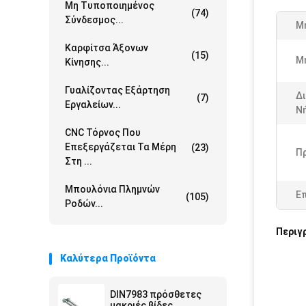
Μη Τυποποιημένος
(74)
Σύνδεσμος...
Μ
Καρφίτσα Άξονων
(15)
Μ
Κίνησης...
Γυαλίζοντας Εξάρτηση
Δ
(7)
Εργαλείων...
Ν
CNC Τόρνος Που
Επεξεργάζεται Τα Μέρη
(23)
Π
Στη ...
Μπουλόνια Πλημνών
Ε
(105)
Ροδών...
Περιγ
Καλύτερα Προϊόντα
DIN7983 πρόσθετες
μακριές βίδες