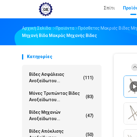
Σπίτι
Προϊό
Αρχική Σελίδα
Προϊόντα
Πρόσθετες Μακριές Βίδες Μ
Μηχανή Βίδα Μακράς Μηχανής Βίδες
Κατηγορίες
Βίδες Ασφάλειας
(111)
Ανοξείδωτου...
Μόνες Τρυπώντας Βίδες
(83)
Ανοξείδωτου...
Βίδες Μηχανών
(47)
Ανοξείδωτου...
Βίδες Απόκλισης
(50)