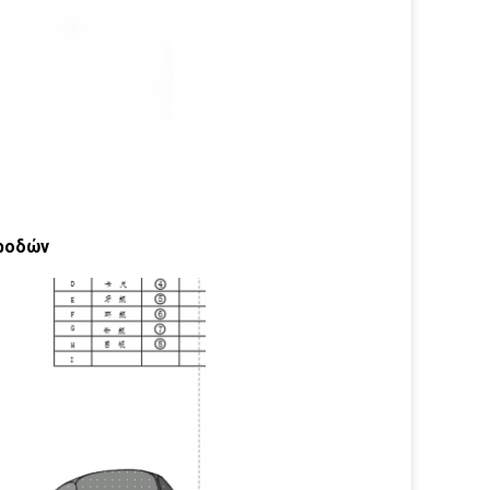
 ροδών