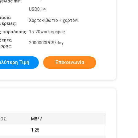
ελίας min:
USD0.14
υασία
Χαρτοκιβώτιο + χαρτόνι
έρειες:
ς παράδοσης:
15-20work ημέρες
ότητα
2000000PCS/day
οράς:
αλύτερη Τιμή
Επικοινωνία
ΟΣ:
M8*7
1.25