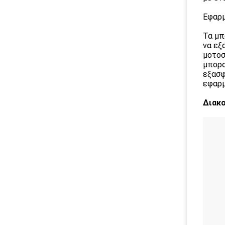
Εφαρμ
Τα μπ
να εξ
μοτοσ
μπορο
εξασφ
εφαρμ
Διακ