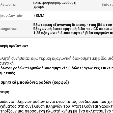
ηλεκτροφόρηση, άνοδος ή
ελειώστε:
Επίστ
χρώμα
ήκος Δοντιών:
7.0MM
Εξωτερική εξαγωνική διακοσμητική βίδα του
πισημαίνω:
Εξαγωνική διακοσμητική βίδα του CD καρφιώ
1.25 εξαγωνική διακοσμητική βίδα καρφιών 
ραφή προϊόντων
λητή συνήθειας εξωτερική εξαγωνική διακοσμητική βίδα βι
σμητική
ίδωτου ροδών πλημνών διακοσμητικές βιδών εξαγωνικές επικεφ
σμητικές
σμητικά μπουλόνια ροδών (καρφιά)
ραφή:
ουλόνια πλημνών ροδών είναι ένας τύπος συνδέσμου που χρησ
οχήματος στη συνέλευση πλημνών του. Αποτελούνται χαρακτ
τηρίζουν μια περασμένη κλωστή κνήμη με ένα εκλεπτυμένο τ