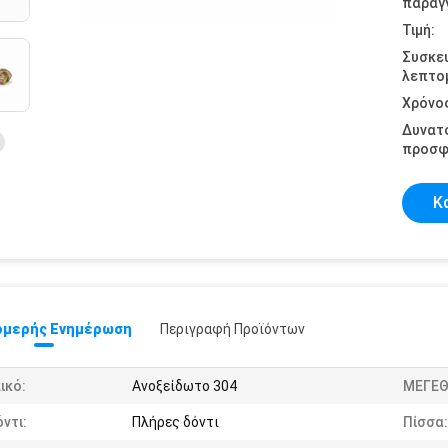
παραγγ
Τιμή:
Συσκε
λεπτομ
Χρόνο
Δυνατ
προσφ
Κ
μερής Ενημέρωση
Περιγραφή Προϊόντων
ικό:
Ανοξείδωτο 304
ΜΕΓΕΘ
ντι:
Πλήρες δόντι
Πίσσα: