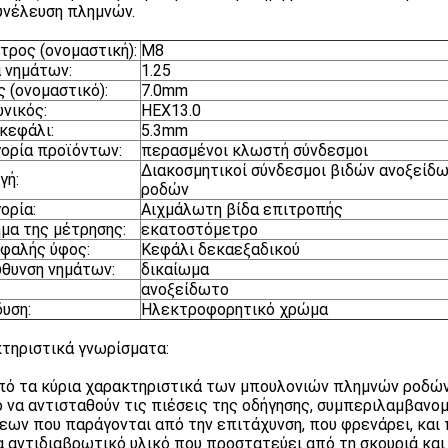
υνέλευση πλημνών.
τρος (ονομαστική):
M8
 νημάτων:
1.25
 (ονομαστικό):
7.0mm
νικός:
HEX13.0
κεφάλι:
5.3mm
ορία προϊόντων:
περασμένοι κλωστή σύνδεσμοι
Διακοσμητικοί σύνδεσμοι βιδών ανοξείδω
γή:
ροδών
ορία:
Αιχμάλωτη βίδα επιτροπής
μα της μέτρησης:
εκατοστόμετρο
φαλής ύφος:
Κεφάλι δεκαεξαδικού
θυνση νημάτων:
δικαίωμα
:
ανοξείδωτο
υση:
Ηλεκτροφορητικό χρώμα
τηριστικά γνωρίσματα:
πό τα κύρια χαρακτηριστικά των μπουλονιών πλημνών ροδών ε
 να αντισταθούν τις πιέσεις της οδήγησης, συμπεριλαμβανο
εων που παράγονται από την επιτάχυνση, που φρενάρει, και 
α αντιδιαβρωτικό υλικό που προστατεύει από τη σκουριά και