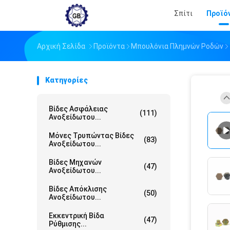
Σπίτι
Προϊό
Αρχική Σελίδα
Προϊόντα
Μπουλόνια Πλημνών Ροδών
Κατηγορίες
Βίδες Ασφάλειας
(111)
Ανοξείδωτου...
Μόνες Τρυπώντας Βίδες
(83)
Ανοξείδωτου...
Βίδες Μηχανών
(47)
Ανοξείδωτου...
Βίδες Απόκλισης
(50)
Ανοξείδωτου...
Εκκεντρική Βίδα
(47)
Ρύθμισης...