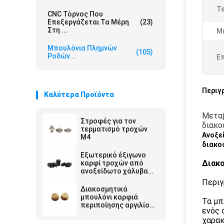
Τ
CNC Τόρνος Που
Επεξεργάζεται Τα Μέρη
(23)
Στη ...
Μ
Μπουλόνια Πλημνών
(105)
Ροδών...
Ε
Περιγ
Καλύτερα Προϊόντα
Μεταβ
Στροφές για τον
διακο
τερματισμό τροχών
Ανοξε
M4
διακο
Εξωτερικό έξιγωνο
Διακο
καρφί τροχών από
ανοξείδωτο χάλυβα
καρφί M20
Περιγ
Διακοσμητικά
μπουλόνι καρφιά
Τα μπ
περιποίησης αργιλίου
ενός 
αργιλίου ροδών
χαρακ