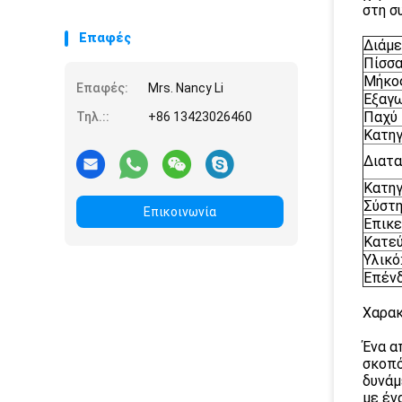
στη σ
Επαφές
Διάμε
Πίσσα
Μήκος
Επαφές:
Mrs. Nancy Li
Εξαγω
Παχύ 
Τηλ.::
+86 13423026460
Κατηγ
Διατα
Κατηγ
Σύστη
Επικοινωνία
Επικε
Κατεύ
Υλικό
Επένδ
Χαρακ
Ένα α
σκοπό
δυνάμ
με έν