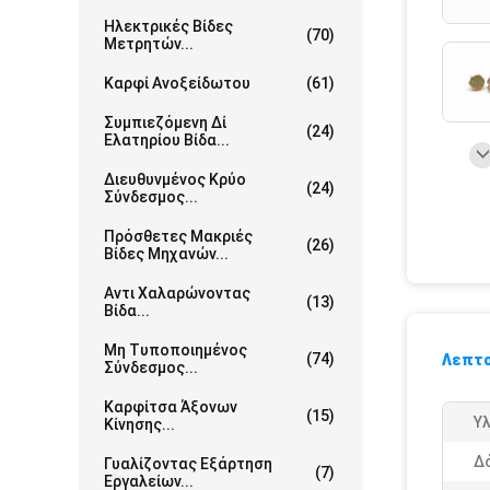
Ηλεκτρικές Βίδες
(70)
Μετρητών...
Καρφί Ανοξείδωτου
(61)
Συμπιεζόμενη Δί
(24)
Ελατηρίου Βίδα...
Διευθυνμένος Κρύο
(24)
Σύνδεσμος...
Πρόσθετες Μακριές
(26)
Βίδες Μηχανών...
Αντι Χαλαρώνοντας
(13)
Βίδα...
Μη Τυποποιημένος
(74)
Λεπτο
Σύνδεσμος...
Καρφίτσα Άξονων
(15)
Υλ
Κίνησης...
Δό
Γυαλίζοντας Εξάρτηση
(7)
Εργαλείων...