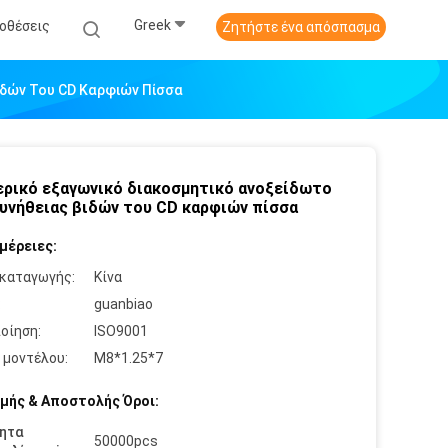
Greek
οθέσεις
Ζητήστε ένα απόσπασμα
ιδών Του CD Καρφιών Πίσσα
ρικό εξαγωνικό διακοσμητικό ανοξείδωτο
συνήθειας βιδών του CD καρφιών πίσσα
μέρειες:
καταγωγής:
Κίνα
:
guanbiao
οίηση:
ISO9001
 μοντέλου:
M8*1.25*7
μής & Αποστολής Όροι:
ητα
50000pcs