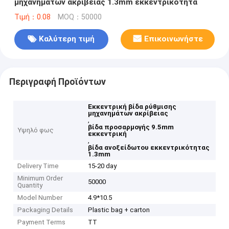
μηχανημάτων ακρίβειας 1.3mm εκκεντρικότητα
Τιμή：0.08
MOQ：50000
Καλύτερη τιμή
Επικοινωνήστε
Περιγραφή Προϊόντων
Εκκεντρική βίδα ρύθμισης
μηχανημάτων ακρίβειας
,
βίδα προσαρμογής 9.5mm
Υψηλό φως
εκκεντρική
,
βίδα ανοξείδωτου εκκεντρικότητας
1.3mm
Delivery Time
15-20 day
Minimum Order
50000
Quantity
Model Number
4.9*10.5
Packaging Details
Plastic bag + carton
Payment Terms
TT