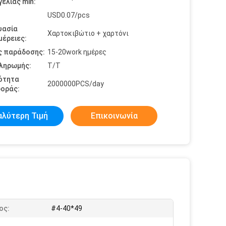
ελίας min:
USD0.07/pcs
υασία
Χαρτοκιβώτιο + χαρτόνι
έρειες:
ς παράδοσης:
15-20work ημέρες
πληρωμής:
T/T
ότητα
2000000PCS/day
οράς:
αλύτερη Τιμή
Επικοινωνία
ος:
#4-40*49