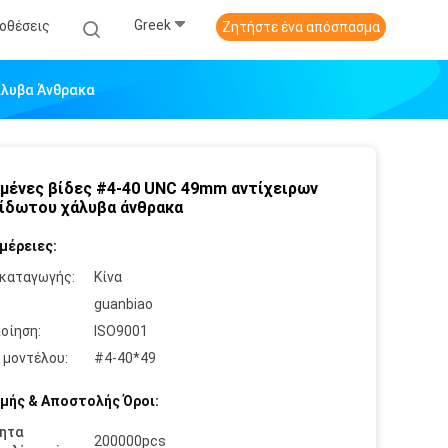
Greek
οθέσεις
Ζητήστε ένα απόσπασμα
άλυβα Άνθρακα
μένες βίδες #4-40 UNC 49mm αντίχειρων
ίδωτου χάλυβα άνθρακα
μέρειες:
καταγωγής:
Κίνα
:
guanbiao
οίηση:
ISO9001
 μοντέλου:
#4-40*49
μής & Αποστολής Όροι:
ητα
200000pcs