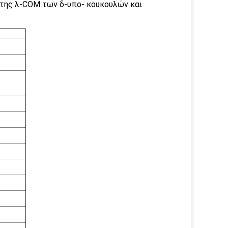
 της λ-COM των δ-υπο- κουκουλών και