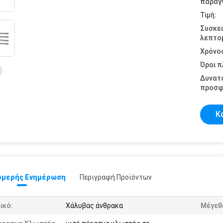
παραγγ
Τιμή:
Συσκε
λεπτομ
Χρόνο
Όροι 
Δυνατ
προσφ
Κ
μερής Ενημέρωση
Περιγραφή Προϊόντων
ικό:
Χάλυβας άνθρακα
Μέγεθ