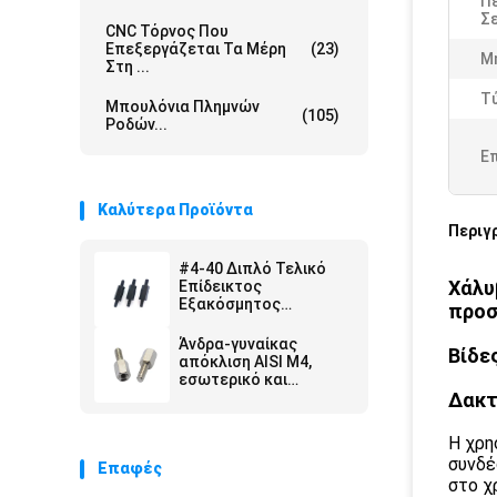
Π
Σε
CNC Τόρνος Που
Επεξεργάζεται Τα Μέρη
(23)
Μ
Στη ...
Τ
Μπουλόνια Πλημνών
(105)
Ροδών...
Ε
Καλύτερα Προϊόντα
Περιγ
#4-40 Διπλό Τελικό
Χάλυ
Επίδεικτος
Εξακόσμητος
προσ
Κράφτης
Άνδρα-γυναίκας
Βίδε
απόκλιση AISI M4,
εσωτερικό και
εξωτερικό πλήκτρο
Δακτ
διαστήματος
απόκλισης
Η χρη
δεκαεξαδικού
συνδέ
Επαφές
στο χ