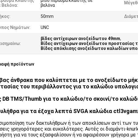
έρασμα Κλωστής
μισό πέρασμα κλωστής σε
Μέγεθ
 Βελόνα:
βελόνα
ήκος:
50mm
Διάμε
ύπος Νημάτων:
UNC
βίδες αντίχειρων ανοξείδωτου 49mm
,
πισημαίνω:
Βίδες αντίχειρων ανοξείδωτου προστασίας 
Βίδες απόκλισης ανοξείδωτου καλωδίων υπ
ραφή προϊόντων
βας άνθρακα που καλύπτεται με το ανοξείδωτο μήκ
τασίας του περιβάλλοντος για το καλώδιο υπολογ
ς DB TMS/Thumb για το καλώδιο/το σκοινί/το καλώδι
υλήθρα για τα έξοχα λεπτά SVGA καλώδια ctl3vgam
σιμοποίηση των δακτυλήθρων ή των αποκλίσεων αντί των τ
σεις γρηγορότερες και ευκολότερες. Αυτές οι διαμάντι-knu
ρήστη για να τους εξασφαλίσουν ή να αφαιρέσουν γρήγορα με 