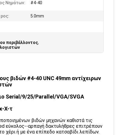
ος Νημάτων:
#4-40
τρος:
5.0mm
του περιβάλλοντος
,
ολογιστών
ους βιδών #4-40 UNC 49mm αντίχειρων
ιστών
ο Serial/9/25/Parallel/VGA/SVGA
x-Χ-τ
υποποιημένων βιδών μηχανών καθιστά τις
rled εύκολος--αρπαγή δακτυλήθρες επιτρέπουν
το χέρι ή με ένα επίπεδο κατσαβίδι λεπίδων.