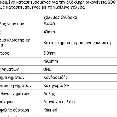
κριμένα κατασκευασμένος για την ολόκληρη οικογένεια SDC
ώς κατασκευασμένος με το νικέλινο χάλυβα.
χάλυβας άνθρακα
θος νημάτων
#4-40
ς
49mm
σμα κλωστής σε
Κατά το ήμισυ περασμένος κλωστή
να
ετρος
5.0mm
49.0mm
ς νημάτων
UNC
ημα νημάτων
Χονδροειδής
οποίηση νημάτων
Κατηγορία 2A
ύθυνση νημάτων
Δεξής
κίνησης
Διαγώνιο αυλάκι
φαλής σύσταση
Knurled