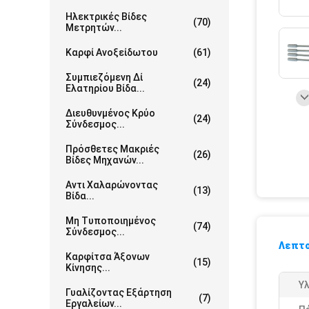
Ηλεκτρικές Βίδες
(70)
Μετρητών...
Καρφί Ανοξείδωτου
(61)
Συμπιεζόμενη Δί
(24)
Ελατηρίου Βίδα...
Διευθυνμένος Κρύο
(24)
Σύνδεσμος...
Πρόσθετες Μακριές
(26)
Βίδες Μηχανών...
Αντι Χαλαρώνοντας
(13)
Βίδα...
Μη Τυποποιημένος
(74)
Σύνδεσμος...
Λεπτο
Καρφίτσα Άξονων
(15)
Κίνησης...
Υλ
Γυαλίζοντας Εξάρτηση
(7)
Εργαλείων...