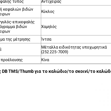
εφαλής τύπος
Αντίχειρας
ή κεφαλιών βιδών
Κύκλος
ειρων
γγυλός-επικεφαλής
άγραμμα βιδών
Χαμηλός
ειρων
μα της μέτρησης
Ίντσα
Μέταλλα ειδικότητας υποχωρητικά
S
(252.225-7009)
 προέλευσης
Κίνα
ς DB TMS/Thumb για το καλώδιο/το σκοινί/το καλώδι