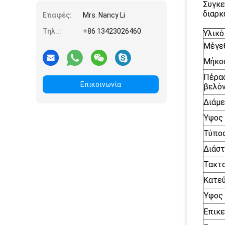
Συγκε
διαρκ
Επαφές:
Mrs. Nancy Li
Τηλ.::
+86 13423026460
Υλικό
Μέγε
Μήκο
Πέρα
Επικοινωνία
βελό
Διάμ
Ύψος
Τύπο
Διάστ
Τακτ
Κατε
Ύφος 
Επικε