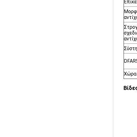
Επικ
Μορφ
αντίχ
Στρο
σχεδι
αντίχ
Σύστη
DFAR
Χώρα
Βίδε