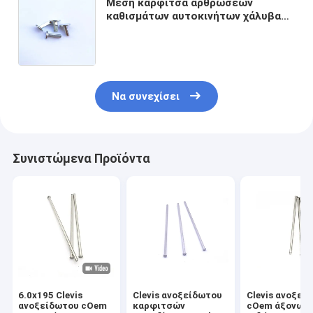
Μέση καρφίτσα αρθρώσεων
καθισμάτων αυτοκινήτων χάλυβα
άνθρακα, κρύοι τίτλος/καρφίτσα
άξονων σφυρηλατημένων
κομματιών
Να συνεχίσει
Συνιστώμενα Προϊόντα
6.0x195 Clevis
Clevis ανοξείδωτου
Clevis ανοξεί
ανοξείδωτου cOem
καρφιτσών
cOem άξονων 