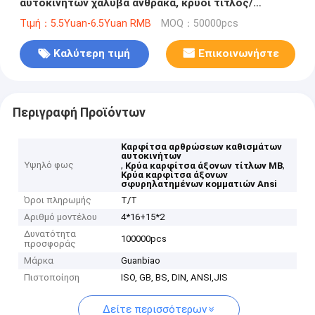
αυτοκινήτων χάλυβα άνθρακα, κρύοι τίτλος/
καρφίτσα άξονων σφυρηλατημένων κομματιών
Τιμή：5.5Yuan-6.5Yuan RMB
MOQ：50000pcs
Καλύτερη τιμή
Επικοινωνήστε
Περιγραφή Προϊόντων
Καρφίτσα αρθρώσεων καθισμάτων
αυτοκινήτων
Υψηλό φως
,
,
Κρύα καρφίτσα άξονων τίτλων ΜΒ
Κρύα καρφίτσα άξονων
σφυρηλατημένων κομματιών Ansi
Όροι πληρωμής
T/T
Αριθμό μοντέλου
4*16+15*2
Δυνατότητα
100000pcs
προσφοράς
Μάρκα
Guanbiao
Πιστοποίηση
ISO, GB, BS, DIN, ANSI,JIS
Δείτε περισσότερων