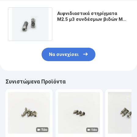
Αιφνιδιαστικά στηρίγματα
M2.5 μ3 συνδέσμων βιδών ΜΒ
συμπιεζόμενα δί ελατηρίου
Soundproof
Να συνεχίσει
Συνιστώμενα Προϊόντα