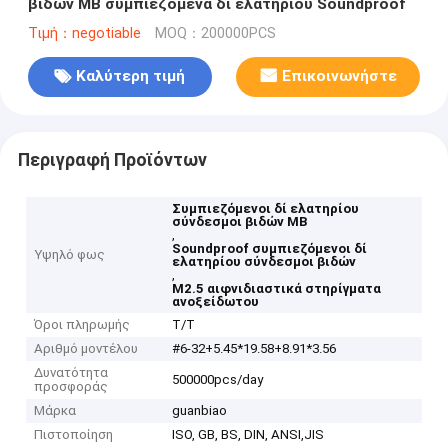
βιδών ΜΒ συμπιεζόμενα δί ελατηρίου Soundproof
Τιμή：negotiable
MOQ：200000PCS
Καλύτερη τιμή
Επικοινωνήστε
Περιγραφή Προϊόντων
Συμπιεζόμενοι δί ελατηρίου
σύνδεσμοι βιδών ΜΒ
,
Soundproof συμπιεζόμενοι δί
Υψηλό φως
ελατηρίου σύνδεσμοι βιδών
,
M2.5 αιφνιδιαστικά στηρίγματα
ανοξείδωτου
Όροι πληρωμής
T/T
Αριθμό μοντέλου
#6-32+5.45*19.58+8.91*3.56
Δυνατότητα
500000pcs/day
προσφοράς
Μάρκα
guanbiao
Πιστοποίηση
ISO, GB, BS, DIN, ANSI,JIS