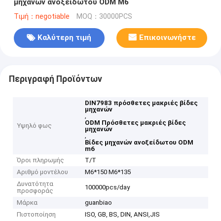
μηχανών ανοξείδωτου ODM M6
Τιμή：negotiable
MOQ：30000PCS
Καλύτερη τιμή
Επικοινωνήστε
Περιγραφή Προϊόντων
DIN7983 πρόσθετες μακριές βίδες
μηχανών
,
ODM Πρόσθετες μακριές βίδες
Υψηλό φως
μηχανών
,
Βίδες μηχανών ανοξείδωτου ODM
m6
Όροι πληρωμής
T/T
Αριθμό μοντέλου
M6*150 M6*135
Δυνατότητα
100000pcs/day
προσφοράς
Μάρκα
guanbiao
Πιστοποίηση
ISO, GB, BS, DIN, ANSI,JIS